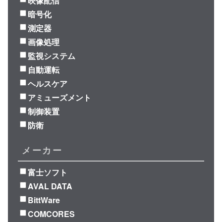
映像配信
暗号化
測定器
画像処理
監視システム
自動運転
ヘルスケア
アミューズメント
制御装置
防衛
メーカー
富士ソフト
AVAL DATA
BittWare
COMCORES