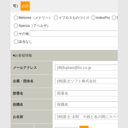
可）
必須
第三者提供の有無
あり
Metoree（メトリ―）
イプロスものづくり
indexPro
製品ナ
Aperza（アペルザ）
a.個人情報の提供・利用目的
その他
当該企業/団体のサービス等のご案内及び当該企業/団体からの
該当なし
情報を提供するため
■お客様情報
b.第三者に提供される個人データの項目
メールアドレス
お客様のご氏名、フリガナ、企業・団体名、部署名、役職、
郵便番号、住所、電話番号、FAX番号、メールアドレス
企業・団体名
部署名
c.第三者への提供の手段または手法
書類の送付又は電子的な方法
役職名
お名前
d.提供先および管理者
当社とイベント/セミナーを共同で開催する企業/団体