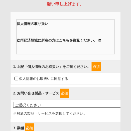
願い申し上げます。
個人情報の取り扱い
欧州経済領域に所在の方はこちらを御覧ください。
当社では、「個人情報保護方針」に基き、個人情報保護の取
組みを行っています。
1
. 上記「個人情報のお取扱い」をご覧ください。
必須
ご入力頂いたお客様の情報は、個人情報保護方針に則り適切
個人情報のお取扱いに同意する
に取扱い、これらで定める範囲内で、サービスの提供やご案
内等のために利用させていただいております。
2
. お問い合せ製品・サービス
必須
情報を提供されるお客様（本人）に対して、情報の収集目
的、管理者、提供の有無、情報提供の任意性や権利について
※対象の製品・サービスを選択してください。
確認し、当社への情報提供がお客様の懸念にならないよう
に、以下の同意を得たいと存じますので、宜しくお願い申し
3
. 業種
必須
上げます。