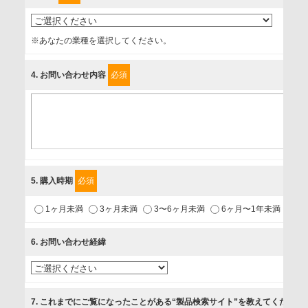
事業者名
※あなたの業種を選択してください。
富士ソフト株式会社
4
. お問い合わせ内容
必須
個人情報保護責任者
個人情報保護管理担当役員
〒231-8008 神奈川県横浜市中区桜木町1-1
利用目的
5
. 購入時期
必須
1.当社が取り扱う商品・サービスに関するご案内
1ヶ月未満
3ヶ月未満
3〜6ヶ月未満
6ヶ月〜1年未満
未
2.当社が開催（主催・共催・協賛）するセミナーなど、各種イ
ベントのお知らせ
6
. お問い合わせ経緯
3.お客様の業務内容、及び興味、関心に応じた情報の提供
4.お客様満足度調査等のアンケートの依頼
5.お問い合わせまたはご依頼等への対応
7
. これまでにご覧になったことがある“製品検索サイト”を教えてください