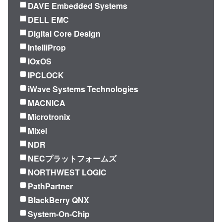
DAVE Embedded Systems
DELL EMC
Digital Core Design
IntelliProp
IOxOS
IPCLOCK
iWave Systems Technologies
MACNICA
Microtronix
Mixel
NDR
NECプラットフォームズ
NORTHWEST LOGIC
PathPartner
BlackBerry QNX
System-On-Chip