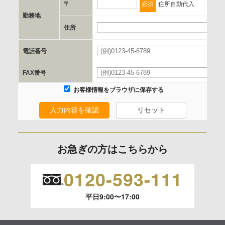
〒
必須
住所自動代入
勤務地
e.個人情報取り扱いに関する契約
住所
当社と当該企業/団体とは、個人情報取扱に関する覚書の締結
電話番号
を行います。
FAX番号
委託の有無
お客様情報をブラウザに保存する
なし
入力内容を確認
リセット
保有個人データの開示等および問合わせ窓口について
ご本人からの求めにより、当社が保有する保有個人データの
お急ぎの方はこちらから
利用目的の通知、開示、内容の訂正、追加または削除、利用
の停止、消去および 第三者への提供の停止（「開示等」とい
0120-593-111
います。）に応じます。
平日9:00〜17:00
開示等のご請求は、下記お問い合わせ先窓口へご連絡願いま
す。