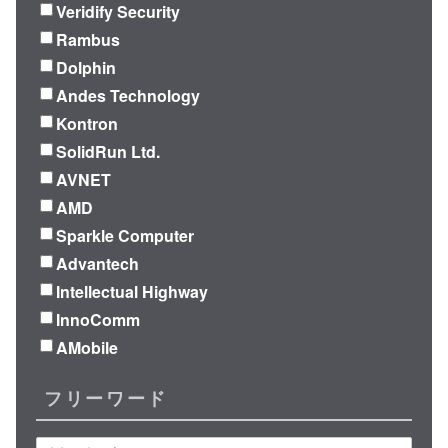
Veridify Security
Rambus
Dolphin
Andes Technology
Kontron
SolidRun Ltd.
AVNET
AMD
Sparkle Computer
Advantech
Intellectual Highway
InnoComm
AMobile
フリーワード