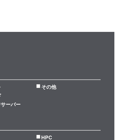
ル
その他
ド
Uサーバー
HPC