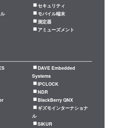
ジ
セキュリティ
ラル
モバイル端末
測定器
ア
アミューズメント
ES
DAVE Embedded
Systems
IPCLOCK
NDR
er
BlackBerry QNX
ギズモインターナショナ
ル
SIKUR