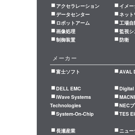
アクセラレーション
イメー
データセンター
ネット
ロボットアーム
工場自
画像処理
監視シ
制御装置
防衛
メーカー
富士ソフト
AVAL 
DELL EMC
Digita
iWave Systems
MACN
Technologies
NEC
System-On-Chip
TES El
長瀬産業
ニュー