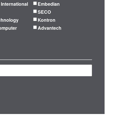
 International
Embedian
SECO
chnology
Kontron
omputer
Advantech
再検索