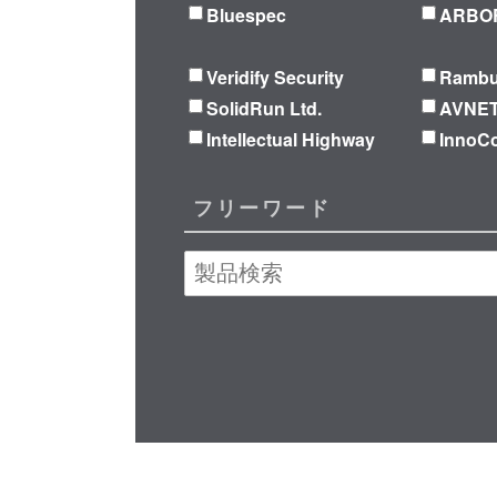
Bluespec
ARBOR
Veridify Security
Ramb
SolidRun Ltd.
AVNE
Intellectual Highway
Inno
フリーワード