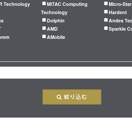
 Technology
MiTAC Computing
Micro-Star
Technology
Hardent
us
Dolphin
Andes Te
T
AMD
Sparkle C
Comm
AMobile