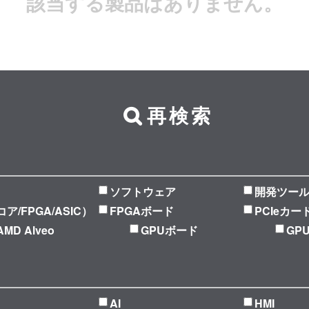
該当する製品はありません。
再検索
ソフトウェア
開発ツー
Pコア/FPGA/ASIC）
FPGAボード
PCIeカー
AMD Alveo
GPUボード
GP
AI
HMI