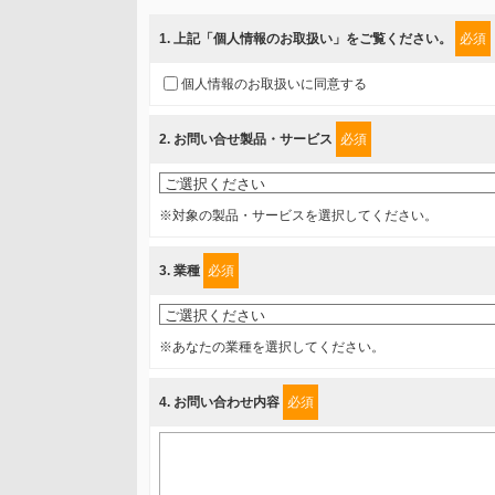
当社では、「個人情報保護方針」に基き、個人情報保護
ご入力頂いたお客様の情報は、個人情報保護方針に則り
1
. 上記「個人情報のお取扱い」をご覧ください。
必須
情報を提供されるお客様（本人）に対して、情報の収集
個人情報のお取扱いに同意する
得たいと存じますので、宜しくお願い申し上げます。
2
. お問い合せ製品・サービス
必須
事業者名
富士ソフト株式会社
※対象の製品・サービスを選択してください。
個人情報保護責任者
3
. 業種
必須
個人情報保護管理担当役員
〒231-8008 神奈川県横浜市中区桜木町1-1
※あなたの業種を選択してください。
利用目的
4
. お問い合わせ内容
必須
1.当社が取り扱う商品・サービスに関するご案内
2.当社が開催（主催・共催・協賛）するセミナーなど、
3.お客様の業務内容、及び興味、関心に応じた情報の提