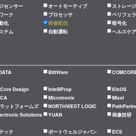
ジセンサー
オートモーティブ
ストレー
ワーク
プロセッサ
ペリフェ
動化
映像配信
暗号化
ステム
自動運転
ヘルスケ
DATA
BittWare
COMCOR
l Core Design
IntelliProp
IOxOS
ICA
Microtronix
Mixel
プラットフォームズ
NORTHWEST LOGIC
PathPartn
ectronic Solutions
YUAN
画像技研
テック
ポートウェルジャパン
ECS