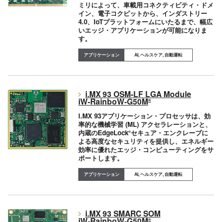
ミリによって、車載用コネクティビティ・ドメ
イン、電子コクピットから、インダストリー
4.0、IoTプラットフォームにいたるまで、幅広
いエッジ・アプリケーションが可能になりま
す。
AI, ヘルスケア, 自動運転
i.MX 93 OSM-LF LGA Module
iW-RainboW-G50M
®
i.MX 93アプリケーション・プロセッサは、効
率的な機械学習 (ML) アクセラレーションと、
内蔵のEdgeLock
セキュア・エンクレーブに
®
よる高度なセキュリティを提供し、エネルギー
効率に優れたエッジ・コンピューティングをサ
ポートします。
AI, ヘルスケア, 自動運転
i.MX 93 SMARC SOM
iW-RainboW-G50M
®