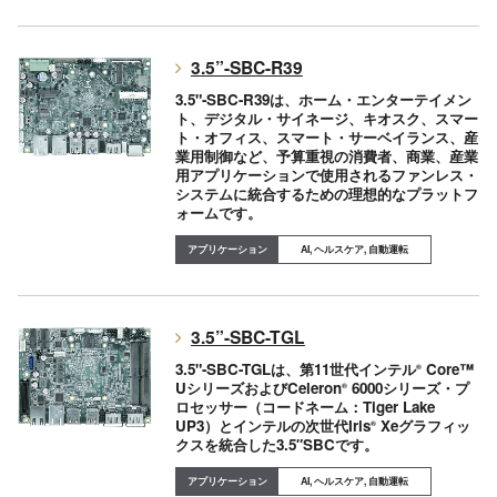
3.5”-SBC-R39
3.5"-SBC-R39は、ホーム・エンターテイメン
ト、デジタル・サイネージ、キオスク、スマー
ト・オフィス、スマート・サーベイランス、産
業用制御など、予算重視の消費者、商業、産業
用アプリケーションで使用されるファンレス・
システムに統合するための理想的なプラットフ
ォームです。
AI, ヘルスケア, 自動運転
3.5”-SBC-TGL
3.5"-SBC-TGLは、第11世代インテル
Core™
®
UシリーズおよびCeleron
6000シリーズ・プ
®
ロセッサー（コードネーム：Tiger Lake
UP3）とインテルの次世代Iris
Xeグラフィッ
®
クスを統合した3.5″SBCです。
AI, ヘルスケア, 自動運転