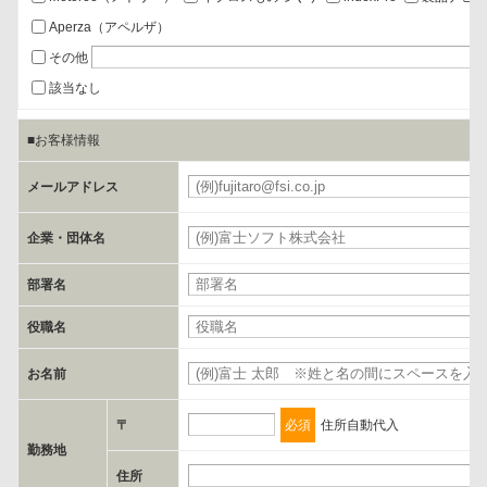
a.個人情報の提供・利用目的
Aperza（アペルザ）
当該企業/団体のサービス等のご案内及び当該企業/団体からの情報を
その他
提供するため
該当なし
■お客様情報
b.第三者に提供される個人データの項目
お客様のご氏名、フリガナ、企業・団体名、部署名、役職、郵便番
メールアドレス
号、住所、電話番号、FAX番号、メールアドレス
企業・団体名
c.第三者への提供の手段または手法
部署名
書類の送付又は電子的な方法
役職名
d.提供先および管理者
お名前
当社とイベント/セミナーを共同で開催する企業/団体
〒
必須
住所自動代入
e.個人情報取り扱いに関する契約
勤務地
当社と当該企業/団体とは、個人情報取扱に関する覚書の締結を行い
住所