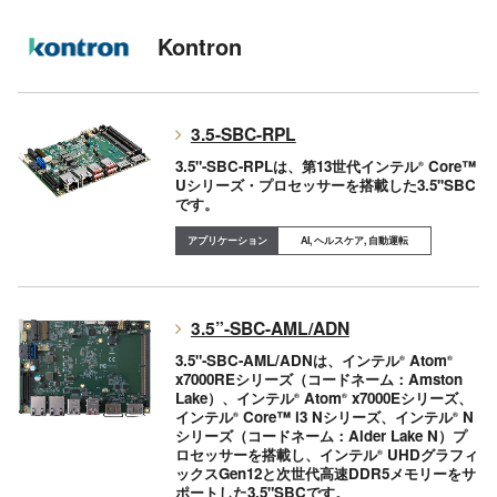
Kontron
3.5-SBC-RPL
3.5"-SBC-RPLは、第13世代インテル
Core™
®
Uシリーズ・プロセッサーを搭載した3.5''SBC
です。
AI, ヘルスケア, 自動運転
3.5”-SBC-AML/ADN
3.5"-SBC-AML/ADNは、インテル
Atom
®
®
x7000REシリーズ（コードネーム：Amston
Lake）、インテル
Atom
x7000Eシリーズ、
®
®
インテル
Core™ i3 Nシリーズ、インテル
N
®
®
シリーズ（コードネーム：Alder Lake N）プ
ロセッサーを搭載し、インテル
UHDグラフィ
®
ックスGen12と次世代高速DDR5メモリーをサ
ポートした3.5"SBCです。