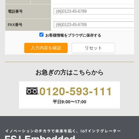
ます。
電話番号
委託の有無
FAX番号
なし
お客様情報をブラウザに保存する
入力内容を確認
リセット
保有個人データの開示等および問合わせ窓口について
ご本人からの求めにより、当社が保有する保有個人データの利用目的
の通知、開示、内容の訂正、追加または削除、利用の停止、消去およ
お急ぎの方はこちらから
び 第三者への提供の停止（「開示等」といいます。）に応じます。
開示等のご請求は、下記お問い合わせ先窓口へご連絡願います。
0120-593-111
平日9:00〜17:00
情報提供の任意性及び情報を与えなかった場合に本人に生じる結果
情報提供は任意ですが、情報を提供しなかった場合、情報の項目によ
ってはお問い合わせ等に
ご回答できない場合がございます。