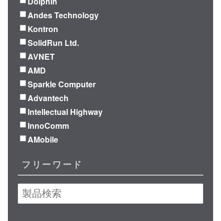
Dolphin
Andes Technology
Kontron
SolidRun Ltd.
AVNET
AMD
Sparkle Computer
Advantech
Intellectual Highway
InnoComm
AMobile
フリーワード