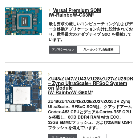
Versal Premium SOM
iW-RainboW-G63M
®
最も要求の厳しいコンピューティングおよびデ
ータ移動アプリケーション向けに設計されてお
り、世界最大のアダプティブ SoC を搭載して
います。
AI, ヘルスケア, 自動運転
ZU48/ZU47/ZU43/ZU28/ZU27/ZU25DR
– Zynq UltraScale+ RFSoC System
on Module
iW-RainboW-G60M
®
ZU48/ZU47/ZU43/ZU28/ZU27/ZU25DR Zynq
UltraScale+ RFSoC SOMは、クアッドアーム
Cortex-A53 CPUとデュアルCortex-R5F CPU
を搭載し、8GB DDR4 RAM with ECC、
32GB eMMCフラッシュ、および256MB QSPI
フラッシュを備えています。
AI, ヘルスケア