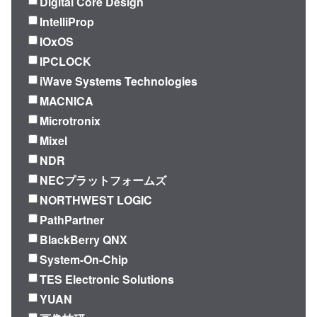
Digital Core Design
IntelliProp
IOxOS
IPCLOCK
iWave Systems Technologies
MACNICA
Microtronix
Mixel
NDR
NECプラットフォームズ
NORTHWEST LOGIC
PathPartner
BlackBerry QNX
System-On-Chip
TES Electronic Solutions
YUAN