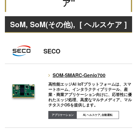
ア"
SoM, SoM(その他)
, [ ヘルスケア ]
SECO
SOM-SMARC-Genio700
高性能エッジAI IoTプラットフォームは、スマ
ートホーム、インタラクティブリテール、産
業・商業アプリケーション向けに、応答性に優
れたエッジ処理、高度なマルチメディア、マル
チタスクOSを提供します。
AI, ヘルスケア, 自動運転