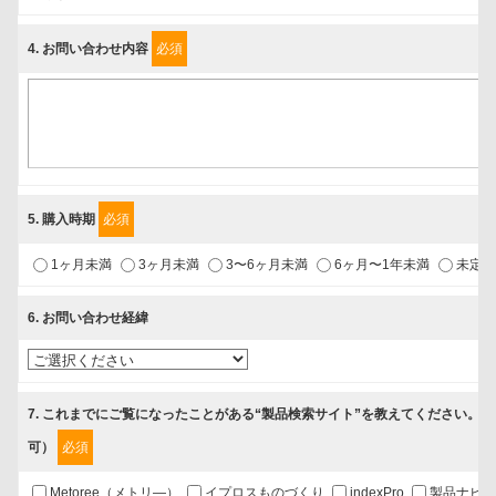
4
. お問い合わせ内容
必須
個人情報保護責任者
個人情報保護管理担当役員
〒231-8008 神奈川県横浜市中区桜木町1-1
利用目的
1.当社が取り扱う商品・サービスに関するご案内
5
. 購入時期
必須
2.当社が開催（主催・共催・協賛）するセミナーなど、各種イベント
1ヶ月未満
3ヶ月未満
3〜6ヶ月未満
6ヶ月〜1年未満
未定
のお知らせ
3.お客様の業務内容、及び興味、関心に応じた情報の提供
6
. お問い合わせ経緯
4.お客様満足度調査等のアンケートの依頼
5.お問い合わせまたはご依頼等への対応
7
. これまでにご覧になったことがある“製品検索サイト”を教えてください。
第三者提供の有無
可）
必須
あり
Metoree（メトリ―）
イプロスものづくり
indexPro
製品ナビ