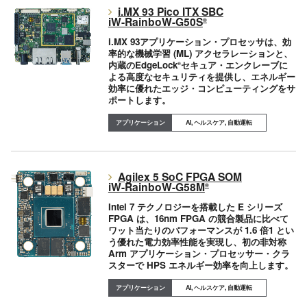
i.MX 93 Pico ITX SBC
iW-RainboW-G50S
®
i.MX 93アプリケーション・プロセッサは、効
率的な機械学習 (ML) アクセラレーションと、
内蔵のEdgeLock
セキュア・エンクレーブに
®
よる高度なセキュリティを提供し、エネルギー
効率に優れたエッジ・コンピューティングをサ
ポートします。
AI, ヘルスケア, 自動運転
Agilex 5 SoC FPGA SOM
iW-RainboW-G58M
®
Intel 7 テクノロジーを搭載した E シリーズ
FPGA は、16nm FPGA の競合製品に比べて
ワット当たりのパフォーマンスが 1.6 倍1 とい
う優れた電力効率性能を実現し、初の非対称
Arm アプリケーション・プロセッサー・クラ
スターで HPS エネルギー効率を向上します。
AI, ヘルスケア, 自動運転