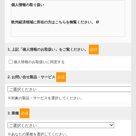
個人情報の取り扱い
欧州経済領域に所在の方はこちらを御覧ください。
当社では、「個人情報保護方針」に基き、個人情報保護の取組みを行
っています。
1
. 上記「個人情報のお取扱い」をご覧ください。
必須
ご入力頂いたお客様の情報は、個人情報保護方針に則り適切に取扱
個人情報のお取扱いに同意する
い、これらで定める範囲内で、サービスの提供やご案内等のために利
用させていただいております。
2
. お問い合せ製品・サービス
必須
情報を提供されるお客様（本人）に対して、情報の収集目的、管理
者、提供の有無、情報提供の任意性や権利について確認し、当社への
※対象の製品・サービスを選択してください。
情報提供がお客様の懸念にならないように、以下の同意を得たいと存
じますので、宜しくお願い申し上げます。
3
. 業種
必須
事業者名
富士ソフト株式会社
※あなたの業種を選択してください。