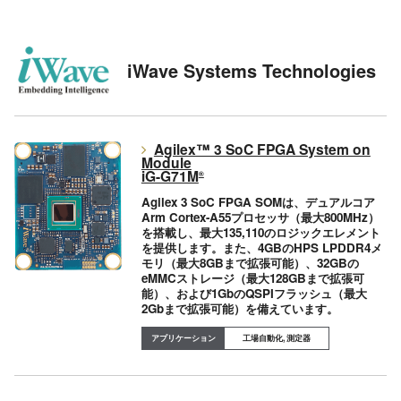
iWave Systems Technologies
Agilex™ 3 SoC FPGA System on
Module
iG-G71M
®
Agilex 3 SoC FPGA SOMは、デュアルコア
Arm Cortex-A55プロセッサ（最大800MHz）
を搭載し、最大135,110のロジックエレメント
を提供します。また、4GBのHPS LPDDR4メ
モリ（最大8GBまで拡張可能）、32GBの
eMMCストレージ（最大128GBまで拡張可
能）、および1GbのQSPIフラッシュ（最大
2Gbまで拡張可能）を備えています。
工場自動化, 測定器