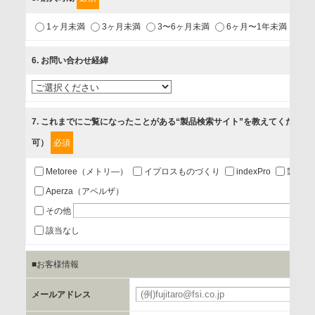
1.当社が取り扱う商品・サービスに関するご案内
1ヶ月未満
3ヶ月未満
3〜6ヶ月未満
6ヶ月〜1年未満
未
2.当社が開催（主催・共催・協賛）するセミナーなど、各種イ
ベントのお知らせ
6
. お問い合わせ経緯
3.お客様の業務内容、及び興味、関心に応じた情報の提供
4.お客様満足度調査等のアンケートの依頼
5.お問い合わせまたはご依頼等への対応
7
. これまでにご覧になったことがある“製品検索サイト”を教えてください
可）
必須
第三者提供の有無
あり
Metoree（メトリ―）
イプロスものづくり
indexPro
製品ナ
Aperza（アペルザ）
a.個人情報の提供・利用目的
その他
当該企業/団体のサービス等のご案内及び当該企業/団体からの
該当なし
情報を提供するため
■お客様情報
b.第三者に提供される個人データの項目
メールアドレス
お客様のご氏名、フリガナ、企業・団体名、部署名、役職、