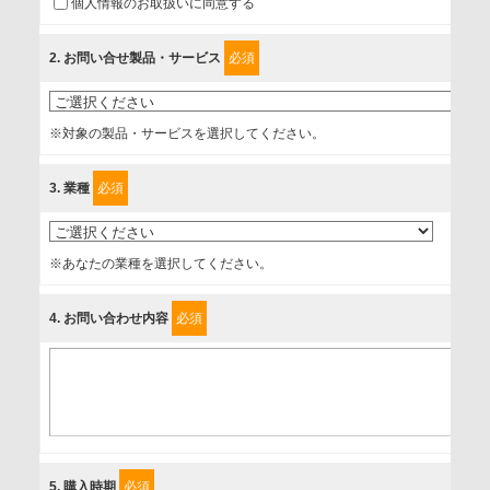
個人情報のお取扱いに同意する
に取扱い、これらで定める範囲内で、サービスの提供やご案
内等のために利用させていただいております。
2
. お問い合せ製品・サービス
必須
情報を提供されるお客様（本人）に対して、情報の収集目
的、管理者、提供の有無、情報提供の任意性や権利について
※対象の製品・サービスを選択してください。
確認し、当社への情報提供がお客様の懸念にならないよう
に、以下の同意を得たいと存じますので、宜しくお願い申し
3
. 業種
必須
上げます。
事業者名
※あなたの業種を選択してください。
富士ソフト株式会社
4
. お問い合わせ内容
必須
個人情報保護責任者
個人情報保護管理担当役員
〒231-8008 神奈川県横浜市中区桜木町1-1
利用目的
5
. 購入時期
必須