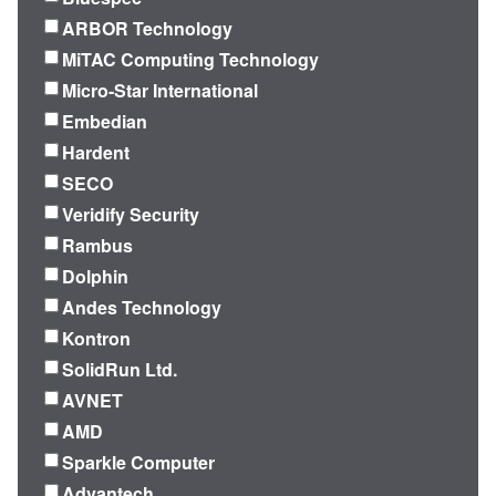
ARBOR Technology
MiTAC Computing Technology
Micro-Star International
Embedian
Hardent
SECO
Veridify Security
Rambus
Dolphin
Andes Technology
Kontron
SolidRun Ltd.
AVNET
AMD
Sparkle Computer
Advantech