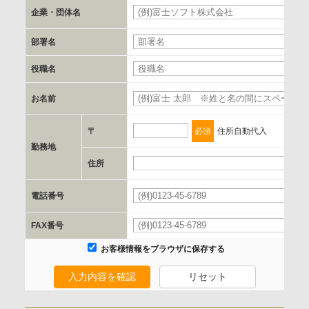
郵便番号、住所、電話番号、FAX番号、メールアドレス
企業・団体名
部署名
c.第三者への提供の手段または手法
書類の送付又は電子的な方法
役職名
お名前
d.提供先および管理者
当社とイベント/セミナーを共同で開催する企業/団体
〒
必須
住所自動代入
勤務地
e.個人情報取り扱いに関する契約
住所
当社と当該企業/団体とは、個人情報取扱に関する覚書の締結
電話番号
を行います。
FAX番号
委託の有無
お客様情報をブラウザに保存する
なし
入力内容を確認
リセット
保有個人データの開示等および問合わせ窓口について