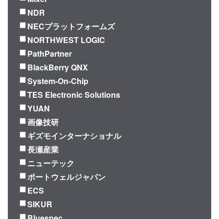
NDR
NECプラットフォームズ
NORTHWEST LOGIC
PathPartner
BlackBerry QNX
System-On-Chip
TES Electronic Solutions
YUAN
画像技研
ギズモインターナショナル
長瀬産業
ニューテック
ポートウェルジャパン
ECS
SIKUR
Bluespec