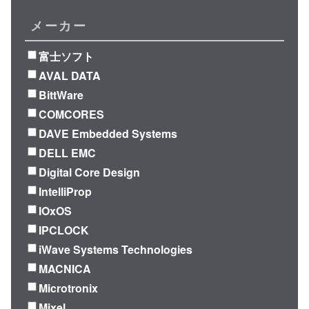
メーカー
富士ソフト
AVAL DATA
BittWare
COMCORES
DAVE Embedded Systems
DELL EMC
Digital Core Design
IntelliProp
IOxOS
IPCLOCK
iWave Systems Technologies
MACNICA
Microtronix
Mixel