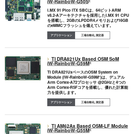
iW-RainboW-G50S
®
i.MX 91 Pico ITX SBCは、64ビットARM
v8.2-Aアーキテクチャを採用したi.MX 91 CPU
を搭載し、2GBのLPDDR4メモリおよび16GB
のeMMCフラッシュを備えています。
工場自動化, 測定器
TI DRA821Ux Based OSM SoM
iW-RainboW-G59M
®
TI DRA821UxベースのOSM System on
Module (iW-RainboW-G59M
)は、デュアル
®
Arm Cortex-A72プロセッサ @2GHzと4つの
Arm Cortex-R5Fコアを搭載し、優れた計算能
力を提供します。
工場自動化, 測定器
TI AM62Ax Based OSM-LF Module
iW-RainboW-G55M
®