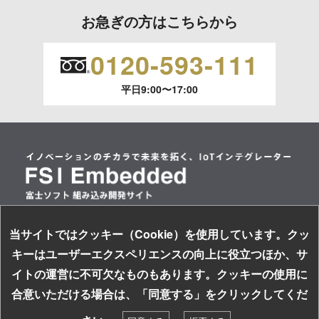
ご本人からの求めにより、当社が保有する保有個人データの
お急ぎの方はこちらから
利用目的の通知、開示、内容の訂正、追加または削除、利用
の停止、消去および 第三者への提供の停止（「開示等」とい
0120-593-111
います。）に応じます。
平日9:00〜17:00
開示等のご請求は、下記お問い合わせ先窓口へご連絡願いま
す。
情報提供の任意性及び情報を与えなかった場合に本人に生じ
る結果
情報提供は任意ですが、情報を提供しなかった場合、情報の
項目によってはお問い合わせ等に
ご回答できない場合がございます。
当サイトではクッキー（Cookie）を使用しています。クッ
情報セキュリティ基本方針
キーはユーザーエクスペリエンスの向上に役立つほか、サ
個人情報保護方針
本人が容易に認識できない方法による取得
イトの運営に不可欠なものもあります。クッキーの使用に
サイトのご利用について
なし
お探しの組み込み製品はキーワードで検索！
合意いただける場合は、「同意する」をクリックしてくだ
ソーシャルメディアガイドライン
検索