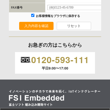
FAX番号
委託の有無
お客様情報をブラウザに保存する
なし
入力内容を確認
リセット
保有個人データの開示等および問合わせ窓口について
ご本人からの求めにより、当社が保有する保有個人データの
お急ぎの方はこちらから
利用目的の通知、開示、内容の訂正、追加または削除、利用
の停止、消去および 第三者への提供の停止（「開示等」とい
0120-593-111
います。）に応じます。
平日9:00〜17:00
開示等のご請求は、下記お問い合わせ先窓口へご連絡願いま
す。
情報提供の任意性及び情報を与えなかった場合に本人に生じ
る結果
情報提供は任意ですが、情報を提供しなかった場合、情報の
項目によってはお問い合わせ等に