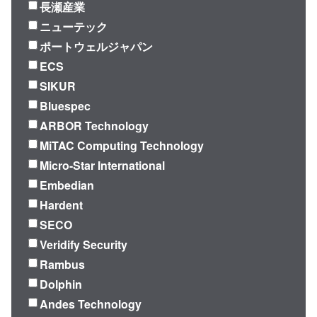
長瀬産業
ニューテック
ポートウェルジャパン
ECS
SIKUR
Bluespec
ARBOR Technology
MiTAC Computing Technology
Micro-Star International
Embedian
Hardent
SECO
Veridify Security
Rambus
Dolphin
Andes Technology