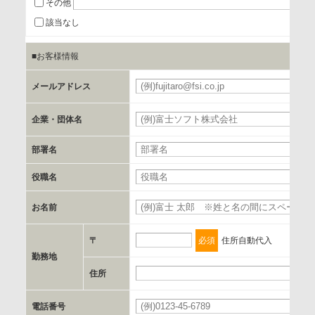
その他
当該企業/団体のサービス等のご案内及び当該企業/団体からの
該当なし
情報を提供するため
■お客様情報
b.第三者に提供される個人データの項目
メールアドレス
お客様のご氏名、フリガナ、企業・団体名、部署名、役職、
郵便番号、住所、電話番号、FAX番号、メールアドレス
企業・団体名
部署名
c.第三者への提供の手段または手法
書類の送付又は電子的な方法
役職名
お名前
d.提供先および管理者
当社とイベント/セミナーを共同で開催する企業/団体
〒
必須
住所自動代入
勤務地
e.個人情報取り扱いに関する契約
住所
当社と当該企業/団体とは、個人情報取扱に関する覚書の締結
電話番号
を行います。