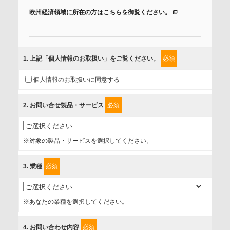
欧州経済領域に所在の方はこちらを御覧ください。
当社では、「個人情報保護方針」に基き、個人情報保護の取
組みを行っています。
1
. 上記「個人情報のお取扱い」をご覧ください。
必須
ご入力頂いたお客様の情報は、個人情報保護方針に則り適切
個人情報のお取扱いに同意する
に取扱い、これらで定める範囲内で、サービスの提供やご案
内等のために利用させていただいております。
2
. お問い合せ製品・サービス
必須
情報を提供されるお客様（本人）に対して、情報の収集目
的、管理者、提供の有無、情報提供の任意性や権利について
※対象の製品・サービスを選択してください。
確認し、当社への情報提供がお客様の懸念にならないよう
に、以下の同意を得たいと存じますので、宜しくお願い申し
3
. 業種
必須
上げます。
事業者名
※あなたの業種を選択してください。
富士ソフト株式会社
4
. お問い合わせ内容
必須