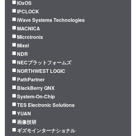
IOxOS
IPCLOCK
iWave Systems Technologies
MACNICA
Microtronix
Mixel
NDR
NECプラットフォームズ
NORTHWEST LOGIC
PathPartner
BlackBerry QNX
System-On-Chip
TES Electronic Solutions
YUAN
画像技研
ギズモインターナショナル