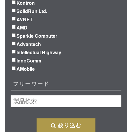
Kontron
SolidRun Ltd.
AVNET
AMD
Sparkle Computer
Advantech
Intellectual Highway
InnoComm
AMobile
フリーワード
再