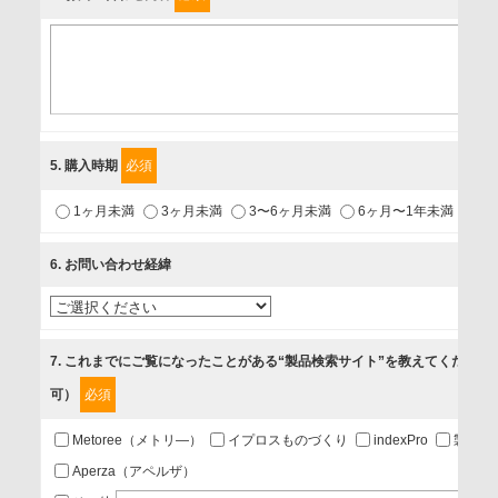
個人情報保護責任者
個人情報保護管理担当役員
〒231-8008 神奈川県横浜市中区桜木町1-1
利用目的
5
. 購入時期
必須
1.当社が取り扱う商品・サービスに関するご案内
1ヶ月未満
3ヶ月未満
3〜6ヶ月未満
6ヶ月〜1年未満
未
2.当社が開催（主催・共催・協賛）するセミナーなど、各種イ
ベントのお知らせ
6
. お問い合わせ経緯
3.お客様の業務内容、及び興味、関心に応じた情報の提供
4.お客様満足度調査等のアンケートの依頼
5.お問い合わせまたはご依頼等への対応
7
. これまでにご覧になったことがある“製品検索サイト”を教えてください
可）
必須
第三者提供の有無
あり
Metoree（メトリ―）
イプロスものづくり
indexPro
製品ナ
Aperza（アペルザ）
a.個人情報の提供・利用目的