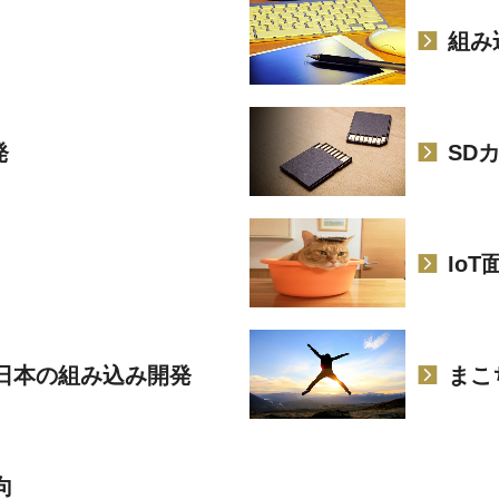
組み
発
SD
Io
日本の組み込み開発
まこ
向