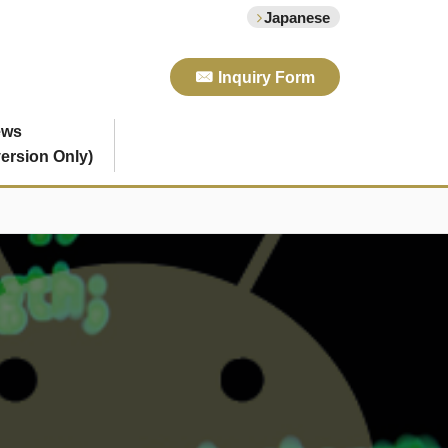
Japanese
Inquiry Form
ews
ersion Only)