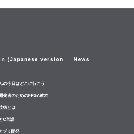
n (Japanese version
News
んの今日はどこに行こう
開発者のためのFPGA教本
技術とは
とC言語
idアプリ開発