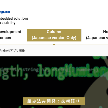
Development
Column
N
iences
(Japanese version Only)
(Japanese v
Androidアプリ開発
組み込み開発：技術語り