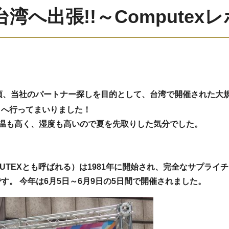
へ出張!!～Computexレポ
頃、当社のパートナー探しを目的として、台湾で開催された大
」へ行ってまいりました！
温も高く、湿度も高いので夏を先取りした気分でした。
（COMPUTEXとも呼ばれる）は1981年に開始され、完全なサプ
ーです。 今年は6月5日～6月9日の5日間で開催されました。