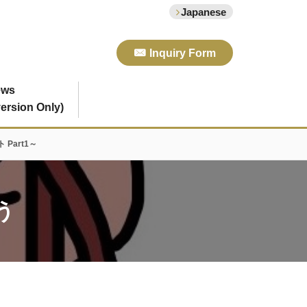
Japanese
Inquiry Form
ews
ersion Only)
Part1～
う