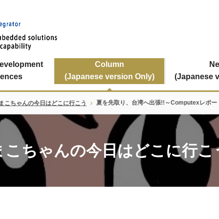
Development
Column
N
iences
(Japanese version Only)
(Japanese v
夏を先取り、台湾へ出張!!～Computexレポート 
まこちゃんの今日はどこに行こう
まこちゃんの今日はどこに行こ