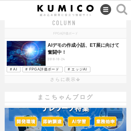
SEMINAR
COLUMN
FPGA評価ボード
AIデモの作成小話、ET展に向けて
奮闘中！
2018-10-24
# AI
# FPGA評価ボード
# エッジAI
さらに表示
まこちゃんブログ