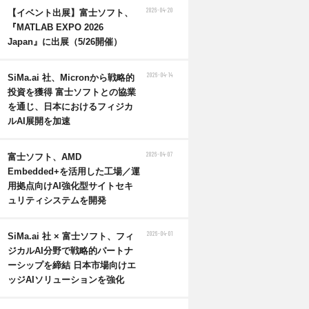
2026-04-20
【イベント出展】富士ソフト、
『MATLAB EXPO 2026
Japan』に出展（5/26開催）
2026-04-14
SiMa.ai 社、Micronから戦略的
投資を獲得 富士ソフトとの協業
を通じ、日本におけるフィジカ
ルAI展開を加速
2026-04-07
富士ソフト、AMD
Embedded+を活用した工場／運
用拠点向けAI強化型サイトセキ
ュリティシステムを開発
2026-04-01
SiMa.ai 社 × 富士ソフト、フィ
ジカルAI分野で戦略的パートナ
ーシップを締結 日本市場向けエ
ッジAIソリューションを強化