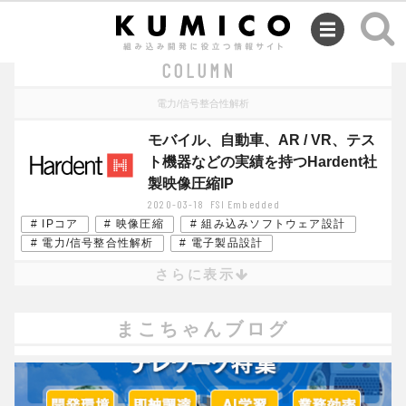
SEMINAR
COLUMN
電力/信号整合性解析
モバイル、自動車、AR / VR、テス
ト機器などの実績を持つHardent社
製映像圧縮IP
2020-03-18
FSI Embedded
# IPコア
# 映像圧縮
# 組み込みソフトウェア設計
# 電力/信号整合性解析
# 電子製品設計
さらに表示
まこちゃんブログ