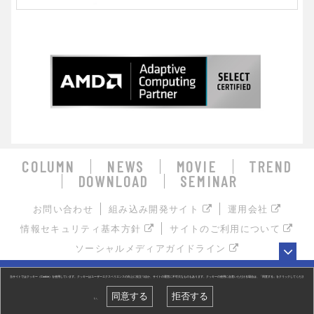
COLUMN
NEWS
MOVIE
TREND
DOWNLOAD
SEMINAR
お問い合わせ
組み込み開発サイト
運用会社
情報セキュリティ基本方針
サイトのご利用について
ソーシャルメディアガイドライン
お探しの組み込み製品はキーワードで検索！
当サイトではクッキー（Cookie）を使用しています。クッキーはユーザーエクスペリエンスの向上に役立つほか、サイトの運営に不可欠なものもあります。クッキーの使用に合意いただける場合は、「同意する」をクリックしてくださ
同意する
拒否する
い。
© FUJISOFT INCORPORATED, All Rights Reserved.