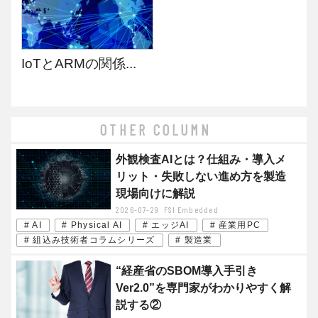
IoTとARMの関係...
OTHER COLUMN
外観検査AIとは？仕組み・導入メ
リット・失敗しない進め方を製造
現場向けに解説
2026-07-29
FSI Embedded
# AI
# Physical AI
# エッジAI
# 産業用PC
# 組込み技術者コラムシリーズ
# 製造業
“経産省のSBOM導入手引き
Ver2.0”を専門家がわかりやすく解
説する②