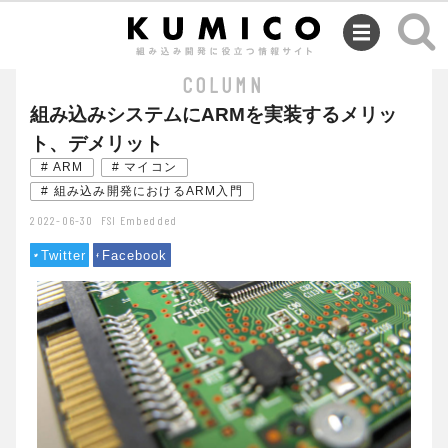
SEMINAR
COLUMN
組み込みシステムにARMを実装するメリッ
ト、デメリット
# ARM
# マイコン
# 組み込み開発におけるARM入門
2022-06-30
FSI Embedded
Twitter
Facebook