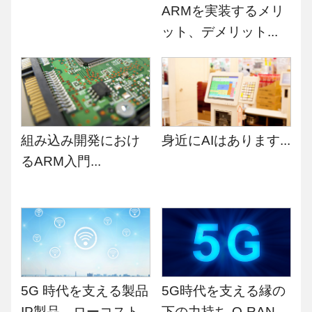
ARMを実装するメリ
ット、デメリット...
組み込み開発におけ
身近にAIはあります...
るARM入門...
5G 時代を支える製品
5G時代を支える縁の
IP製品―ローコスト
下の力持ち-O-RAN、