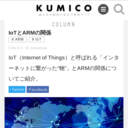
SEMINAR
COLUMN
IoTとARMの関係
# ARM
# IoT
2016-11-11
FSI Embedded
IoT（Internet of Things）と呼ばれる「インタ
ーネットに繋がった“物”」とARMの関係につ
いてご紹介。
Twitter
Facebook