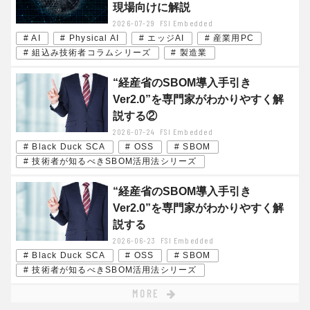
現場向けに解説
2026-07-29
FSI Embedded
# AI
# Physical AI
# エッジAI
# 産業用PC
# 組込み技術者コラムシリーズ
# 製造業
“経産省のSBOM導入手引き
Ver2.0”を専門家がわかりやすく解
説する②
2026-07-24
FSI Embedded
# Black Duck SCA
# OSS
# SBOM
# 技術者が知るべきSBOM活用法シリーズ
“経産省のSBOM導入手引き
Ver2.0”を専門家がわかりやすく解
説する
2026-06-23
FSI Embedded
# Black Duck SCA
# OSS
# SBOM
# 技術者が知るべきSBOM活用法シリーズ
MORE