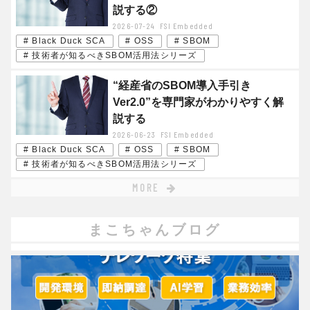
説する②
2026-07-24
FSI Embedded
# Black Duck SCA
# OSS
# SBOM
# 技術者が知るべきSBOM活用法シリーズ
“経産省のSBOM導入手引き
Ver2.0”を専門家がわかりやすく解
説する
2026-06-23
FSI Embedded
# Black Duck SCA
# OSS
# SBOM
# 技術者が知るべきSBOM活用法シリーズ
MORE
まこちゃんブログ