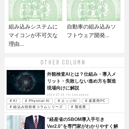
組み込みシステムに
自動車の組み込みソ
マイコンが不可欠な
フトウェア開発...
理由...
OTHER COLUMN
外観検査AIとは？仕組み・導入メ
リット・失敗しない進め方を製造
現場向けに解説
2026-07-29
FSI Embedded
# AI
# Physical AI
# エッジAI
# 産業用PC
# 組込み技術者コラムシリーズ
# 製造業
“経産省のSBOM導入手引き
Ver2.0”を専門家がわかりやすく解