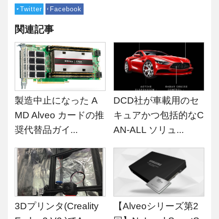
Twitter
Facebook
関連記事
製造中止になった A
DCD社が車載用のセ
MD Alveo カードの推
キュアかつ包括的なC
奨代替品ガイ...
AN-ALL ソリュ...
3Dプリンタ(Creality
【Alveoシリーズ第2