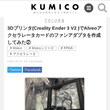
SEMINAR
COLUMN
3Dプリンタ(Creality Ender 3 V2 )でAlveoア
クセラレータカードのファンアダプタを作成
してみた②
# Alveo
# Alveoシリーズ
# FPGA
# アクセラレータ
2022-05-18
FSI Embedded
Twitter
Facebook