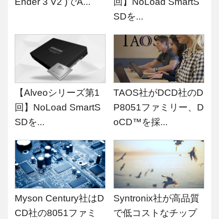
Ender 3 V2 )でA...
回】NoLoad SmartS
SDを...
【Alveoシリーズ第1
TAOS社がDCD社のD
回】NoLoad SmartS
P8051ファミリー、D
SDを...
oCD™を採...
Myson Century社はD
Syntronix社が高品質
CD社の8051ファミ
で低コストなチップ