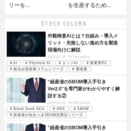
リーを...
を生産するため...
OTHER COLUMN
外観検査AIとは？仕組み・導入メ
リット・失敗しない進め方を製造
現場向けに解説
2026-07-29
FSI Embedded
# AI
# Physical AI
# エッジAI
# 産業用PC
# 組込み技術者コラムシリーズ
# 製造業
“経産省のSBOM導入手引き
Ver2.0”を専門家がわかりやすく解
説する②
2026-07-24
FSI Embedded
# Black Duck SCA
# OSS
# SBOM
# 技術者が知るべきSBOM活用法シリーズ
“経産省のSBOM導入手引き