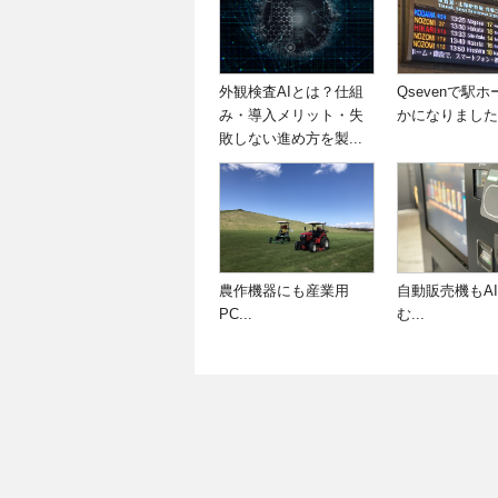
外観検査AIとは？仕組
Qsevenで駅
み・導入メリット・失
かになりました.
敗しない進め方を製...
農作機器にも産業用
自動販売機もA
PC...
む...