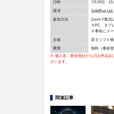
日時
7月29日 15:
講演
SolidRun Ltd.
参加方法
Zoomで配
※PC、タブ
※事前にメ
主催
富士ソフト
費用
無料（事前
※ 個人名、競合他社からのお申込み
ざいます。
関連記事