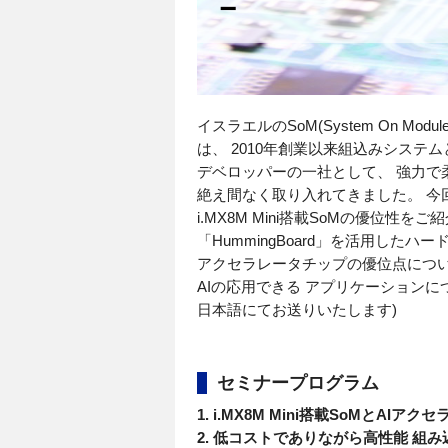
－
イスラエルのSoM(System On Module)/
は、 2010年創業以来組込みシス
デベロッパーの一社として、 強力で
絶え間なく取り入れてきました。 今
i.MX8M Mini搭載SoMの優位性
「HummingBoard」を活用した
アクセラレータチップの優位点につ
AIの応用できる アプリケーション
日本語にてお送りいたします)
セミナープログラム
1. i.MX8M Mini搭載SoMとAIア
2. 低コストでありながら高性能 組み込