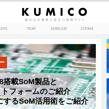
MOVIE
TREND
DOWNLOAD
SEMINAR
ー
.MX8搭載SoM製品と
ットフォームのご紹介
にするSoM活用術をご紹介