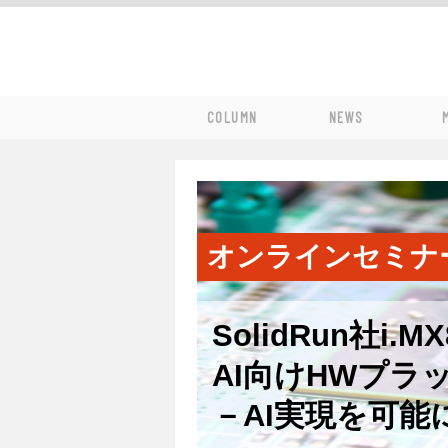
COLUMN
NEWS
オンラインセミナ
SolidRun社i
AI向けHWプラ
－AI実現を可能