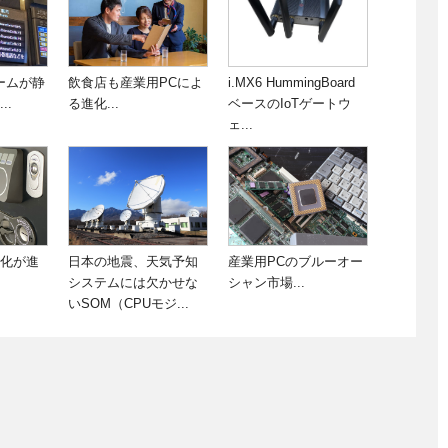
ホームが静
飲食店も産業用PCによ
i.MX6 HummingBoard
..
る進化...
ベースのIoTゲートウ
ェ...
I化が進
日本の地震、天気予知
産業用PCのブルーオー
システムには欠かせな
シャン市場...
いSOM（CPUモジ...