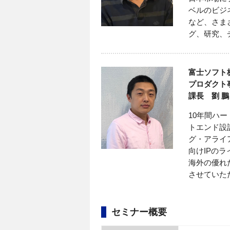
ベルのビジ
など、さま
グ、研究、
富士ソフト
プロダクト
課長 劉 鵬
10年間ハー
トエンド設
グ・アライ
向けIPの
海外の優れ
させていた
セミナー概要