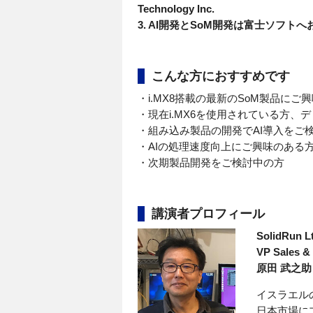
Technology Inc.
3. AI開発とSoM開発は富士ソフ
こんな方におすすめです
・i.MX8搭載の最新のSoM製品にご
・現在i.MX6を使用されている方、
・組み込み製品の開発でAI導入をご
・AIの処理速度向上にご興味のある方
・次期製品開発をご検討中の方
講演者プロフィール
SolidRun L
VP Sales &
原田 武之助
イスラエルのSB
日本市場にプ