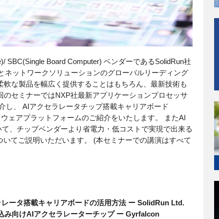
 SBC(Single Board Computer) ベンダーであるSolidRun社
テムとネットワークソリューションのグローバルリーディング
柔軟な製品を幅広く提供することはもちろん、最新技術も
回のセミナーではNXP社最新アプリケーションプロセッサ
をご紹介し、 AIアクセラレータチップ搭載キャリアボード
ハードウェアプラットフォームのご紹介をいたします。 またAI
いて、チップベンダーより省電力・低コストで実現で出来る
についてご説明いただいます。 (本セミナーでの講演はすべて
クセラレータ搭載キャリアボードの活用方法 ー SolidRun Ltd.
み向けAIアクセラレーターチップ ー Gyrfalcon