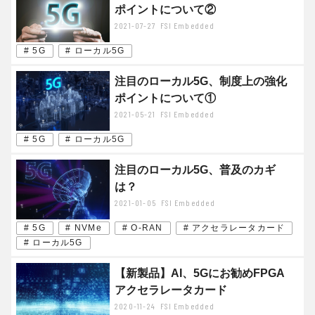
ポイントについて②
2021-07-27
FSI Embedded
# 5G
# ローカル5G
注目のローカル5G、制度上の強化
ポイントについて①
2021-05-21
FSI Embedded
# 5G
# ローカル5G
注目のローカル5G、普及のカギ
は？
2021-01-05
FSI Embedded
# 5G
# NVMe
# O-RAN
# アクセラレータカード
# ローカル5G
【新製品】AI、5Gにお勧めFPGA
アクセラレータカード
2020-11-24
FSI Embedded