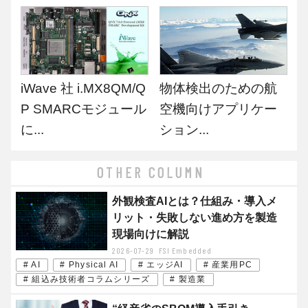
iWave 社 i.MX8QM/Q
物体検出のための航
P SMARCモジュール
空機向けアプリケー
に...
ション...
OTHER COLUMN
外観検査AIとは？仕組み・導入メ
リット・失敗しない進め方を製造
現場向けに解説
2026-07-29
FSI Embedded
# AI
# Physical AI
# エッジAI
# 産業用PC
# 組込み技術者コラムシリーズ
# 製造業