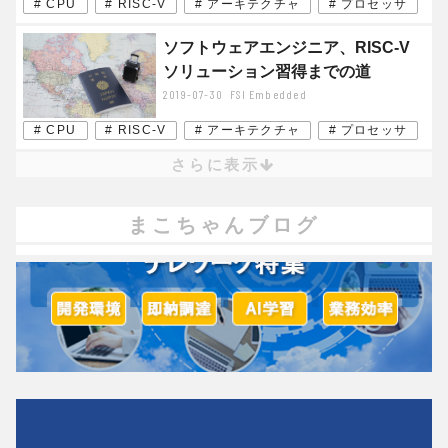
# CPU
# RISC-V
# アーキテクチャ
# プロセッサ
ソフトウェアエンジニア、RISC-V
ソリューション習得までの道
2019-07-30
FSI Embedded
# CPU
# RISC-V
# アーキテクチャ
# プロセッサ
さらに表示
まこちゃんブログ