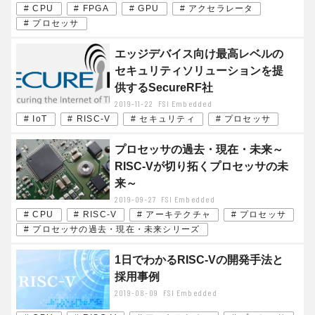
# CPU
# FPGA
# GPU
# アクセラレータ
# プロセッサ
エッジデバイス向け最高レベルの
セキュリティソリューションを提
供するSecureRF社
2019-11-22
FSI Embedded
# IoT
# RISC-V
# セキュリティ
# プロセッサ
プロセッサの過去・現在・未来～
RISC-Vが切り拓くプロセッサの未
来～
2019-09-27
FSI Embedded
# CPU
# RISC-V
# アーキテクチャ
# プロセッサ
# プロセッサの過去・現在・未来シリーズ
1日でわかるRISC-Vの開発手法と
採用事例
2019-08-09
FSI Embedded