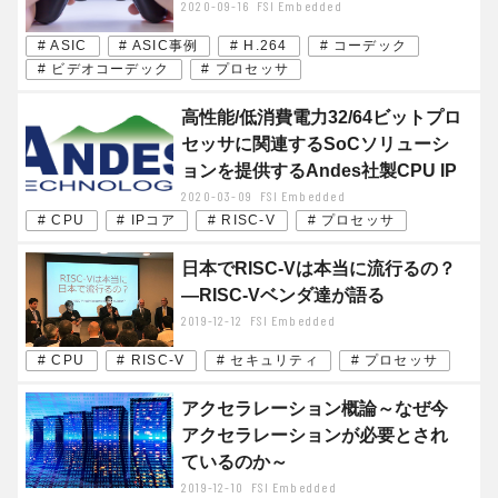
2020-09-16
FSI Embedded
# ASIC
# ASIC事例
# H.264
# コーデック
# ビデオコーデック
# プロセッサ
高性能/低消費電力32/64ビットプロ
セッサに関連するSoCソリューシ
ョンを提供するAndes社製CPU IP
2020-03-09
FSI Embedded
# CPU
# IPコア
# RISC-V
# プロセッサ
日本でRISC-Vは本当に流行るの？
―RISC-Vベンダ達が語る
2019-12-12
FSI Embedded
# CPU
# RISC-V
# セキュリティ
# プロセッサ
アクセラレーション概論～なぜ今
アクセラレーションが必要とされ
ているのか～
2019-12-10
FSI Embedded