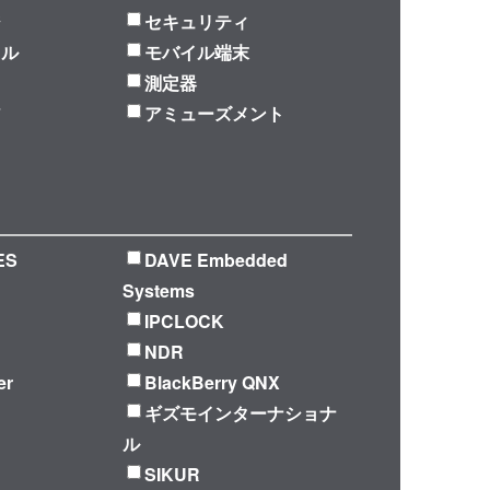
ジ
セキュリティ
ラル
モバイル端末
測定器
ア
アミューズメント
ES
DAVE Embedded
Systems
IPCLOCK
NDR
er
BlackBerry QNX
ギズモインターナショナ
ル
SIKUR