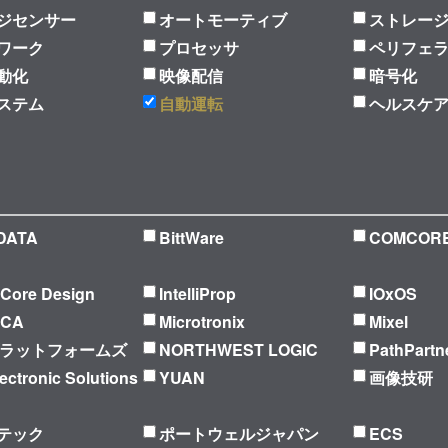
ジセンサー
オートモーティブ
ストレー
ワーク
プロセッサ
ペリフェ
動化
映像配信
暗号化
ステム
自動運転
ヘルスケ
DATA
BittWare
COMCOR
l Core Design
IntelliProp
IOxOS
ICA
Microtronix
Mixel
プラットフォームズ
NORTHWEST LOGIC
PathPartn
ectronic Solutions
YUAN
画像技研
テック
ポートウェルジャパン
ECS