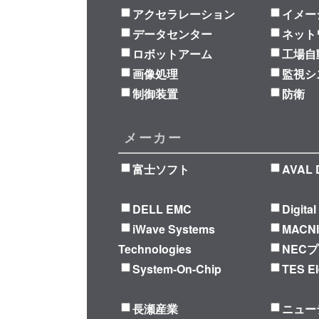
アクセラレーション
イメー
データセンター
ネット
ロボットアーム
工場自
画像処理
監視シ
制御装置
防衛
メーカー
富士ソフト
AVAL 
DELL EMC
Digita
iWave Systems
MACN
Technologies
NEC
System-On-Chip
TES El
長瀬産業
ニュー