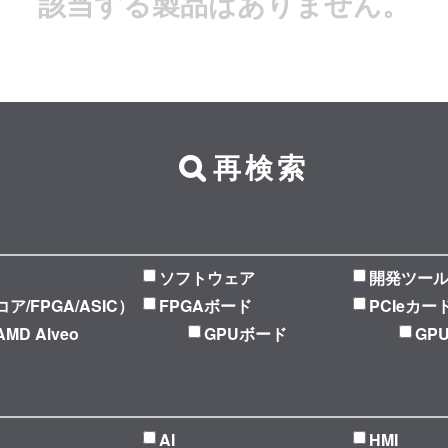
該当する製品はありません。
再検索
ソフトウェア
開発ツー
Pコア/FPGA/ASIC）
FPGAボード
PCIeカー
AMD Alveo
GPUボード
GP
AI
HMI