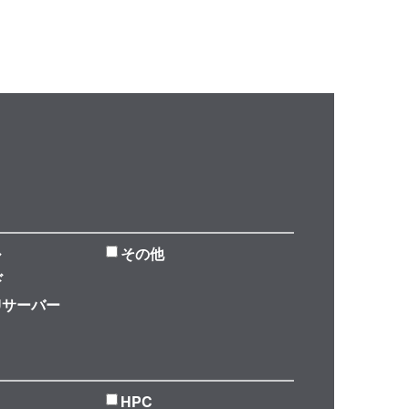
ル
その他
ド
Uサーバー
HPC