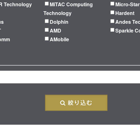
 Technology
MiTAC Computing
Micro-Star
Technology
Hardent
us
Dolphin
Andes Te
T
AMD
Sparkle C
Comm
AMobile