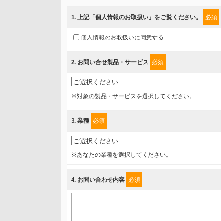
当社では、「個人情報保護方針」に基き、個人情報保護
ご入力頂いたお客様の情報は、個人情報保護方針に則り
1
. 上記「個人情報のお取扱い」をご覧ください。
必須
情報を提供されるお客様（本人）に対して、情報の収集
個人情報のお取扱いに同意する
得たいと存じますので、宜しくお願い申し上げます。
2
. お問い合せ製品・サービス
必須
事業者名
富士ソフト株式会社
※対象の製品・サービスを選択してください。
個人情報保護責任者
3
. 業種
必須
個人情報保護管理担当役員
〒231-8008 神奈川県横浜市中区桜木町1-1
※あなたの業種を選択してください。
利用目的
4
. お問い合わせ内容
必須
1.当社が取り扱う商品・サービスに関するご案内
2.当社が開催（主催・共催・協賛）するセミナーなど、
3.お客様の業務内容、及び興味、関心に応じた情報の提