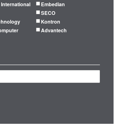
 International
Embedian
SECO
chnology
Kontron
omputer
Advantech
再検索