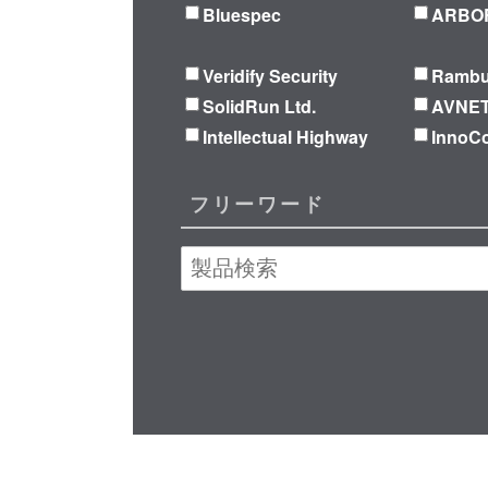
Bluespec
ARBOR
Veridify Security
Ramb
SolidRun Ltd.
AVNE
Intellectual Highway
Inno
フリーワード