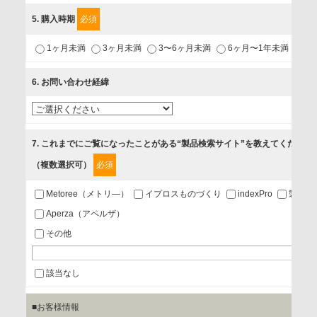
利用目的
5
. 購入時期
必須
1.当社が取り扱う商品・サービスに関するご案内
1ヶ月未満
3ヶ月未満
3〜6ヶ月未満
6ヶ月〜1年未満
未
2.当社が開催（主催・共催・協賛）するセミナーなど、各種イ
ベントのお知らせ
6
. お問い合わせ経緯
3.お客様の業務内容、及び興味、関心に応じた情報の提供
4.お客様満足度調査等のアンケートの依頼
5.お問い合わせまたはご依頼等への対応
7
. これまでにご覧になったことがある“製品検索サイト”を教えてください
（複数選択可）
必須
第三者提供の有無
あり
Metoree（メトリ—）
イプロスものづくり
indexPro
製品ナ
Aperza（アペルザ）
a.個人情報の提供・利用目的
その他
当該企業/団体のサービス等のご案内及び当該企業/団体からの
情報を提供するため
該当なし
■お客様情報
b.第三者に提供される個人データの項目