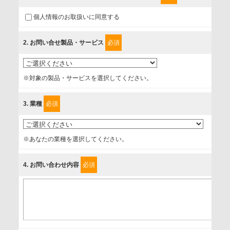
ご入力頂いたお客様の情報は、個人情報保護方針に則り適切
個人情報のお取扱いに同意する
に取扱い、これらで定める範囲内で、サービスの提供やご案
内等のために利用させていただいております。
2
. お問い合せ製品・サービス
必須
情報を提供されるお客様（本人）に対して、情報の収集目
的、管理者、提供の有無、情報提供の任意性や権利について
※対象の製品・サービスを選択してください。
確認し、当社への情報提供がお客様の懸念にならないよう
に、以下の同意を得たいと存じますので、宜しくお願い申し
3
. 業種
必須
上げます。
事業者名
※あなたの業種を選択してください。
富士ソフト株式会社
4
. お問い合わせ内容
必須
個人情報保護責任者
個人情報保護管理担当役員
〒231-8008 神奈川県横浜市中区桜木町1-1