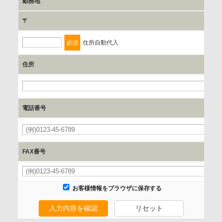
勤務地
保有個人データの開示等および問合わせ窓口について
〒
ご本人からの求めにより、当社が保有する保有個人データの
利用目的の通知、開示、内容の訂正、追加または削除、利用
必須
住所自動代入
の停止、消去および 第三者への提供の停止（「開示等」とい
います。）に応じます。
住所
開示等のご請求は、下記お問い合わせ先窓口へご連絡願いま
必
す。
電話番号
情報提供の任意性及び情報を与えなかった場合に本人に生じ
必
る結果
情報提供は任意ですが、情報を提供しなかった場合、情報の
FAX番号
項目によってはお問い合わせ等に
ご回答できない場合がございます。
お客様情報をブラウザに保存する
本人が容易に認識できない方法による取得
入力内容を確認
リセット
なし