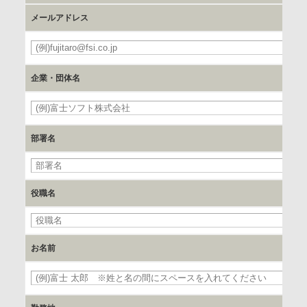
お客様のご氏名、フリガナ、企業・団体名、部署名、役職、
メールアドレス
郵便番号、住所、電話番号、FAX番号、メールアドレス
必
c.第三者への提供の手段または手法
企業・団体名
書類の送付又は電子的な方法
必
d.提供先および管理者
部署名
当社とイベント/セミナーを共同で開催する企業/団体
e.個人情報取り扱いに関する契約
役職名
当社と当該企業/団体とは、個人情報取扱に関する覚書の締結
を行います。
お名前
委託の有無
なし
必