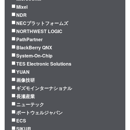
Mixel
NDR
NECプラットフォームズ
NORTHWEST LOGIC
PathPartner
BlackBerry QNX
System-On-Chip
TES Electronic Solutions
YUAN
画像技研
ギズモインターナショナル
長瀬産業
ニューテック
ポートウェルジャパン
ECS
SIKUR