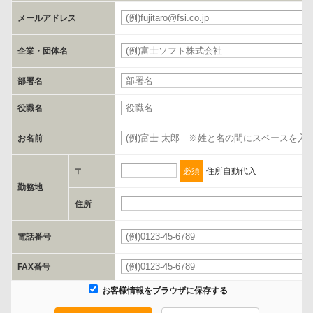
お客様のご氏名、フリガナ、企業・団体名、部署名、役職、郵便番
メールアドレス
号、住所、電話番号、FAX番号、メールアドレス
企業・団体名
c.第三者への提供の手段または手法
部署名
書類の送付又は電子的な方法
役職名
d.提供先および管理者
お名前
当社とイベント/セミナーを共同で開催する企業/団体
〒
必須
住所自動代入
e.個人情報取り扱いに関する契約
勤務地
当社と当該企業/団体とは、個人情報取扱に関する覚書の締結を行い
住所
ます。
電話番号
委託の有無
FAX番号
なし
お客様情報をブラウザに保存する