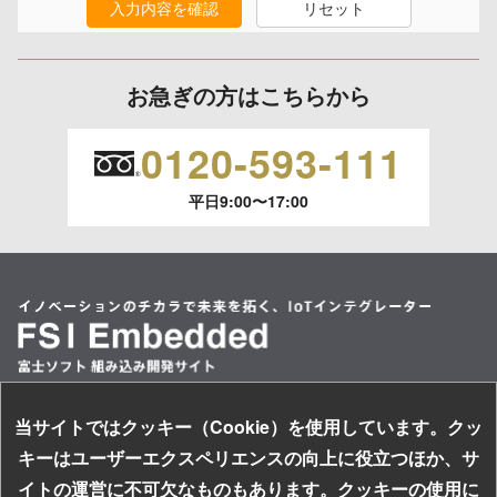
入力内容を確認
リセット
保有個人データの開示等および問合わせ窓口について
ご本人からの求めにより、当社が保有する保有個人データの利用目的
の通知、開示、内容の訂正、追加または削除、利用の停止、消去およ
お急ぎの方はこちらから
び 第三者への提供の停止（「開示等」といいます。）に応じます。
開示等のご請求は、下記お問い合わせ先窓口へご連絡願います。
0120-593-111
平日9:00〜17:00
情報提供の任意性及び情報を与えなかった場合に本人に生じる結果
情報提供は任意ですが、情報を提供しなかった場合、情報の項目によ
ってはお問い合わせ等に
ご回答できない場合がございます。
本人が容易に認識できない方法による取得
なし
当サイトではクッキー（Cookie）を使用しています。クッ
情報セキュリティ基本方針
個人情報保護への取り組み
キーはユーザーエクスペリエンスの向上に役立つほか、サ
個人情報保護方針
イトの運営に不可欠なものもあります。クッキーの使用に
サイトのご利用について