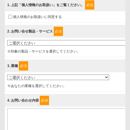
っています。
1
. 上記「個人情報のお取扱い」をご覧ください。
必須
ご入力頂いたお客様の情報は、個人情報保護方針に則り適切に取扱
個人情報のお取扱いに同意する
い、これらで定める範囲内で、サービスの提供やご案内等のために利
用させていただいております。
2
. お問い合せ製品・サービス
必須
情報を提供されるお客様（本人）に対して、情報の収集目的、管理
者、提供の有無、情報提供の任意性や権利について確認し、当社への
※対象の製品・サービスを選択してください。
情報提供がお客様の懸念にならないように、以下の同意を得たいと存
じますので、宜しくお願い申し上げます。
3
. 業種
必須
事業者名
富士ソフト株式会社
※あなたの業種を選択してください。
4
. お問い合わせ内容
必須
個人情報保護責任者
個人情報保護管理担当役員
〒231-8008 神奈川県横浜市中区桜木町1-1