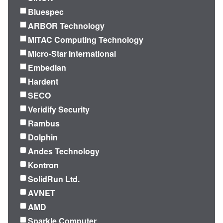
Bluespec
ARBOR Technology
MiTAC Computing Technology
Micro-Star International
Embedian
Hardent
SECO
Veridify Security
Rambus
Dolphin
Andes Technology
Kontron
SolidRun Ltd.
AVNET
AMD
Sparkle Computer