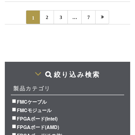

1
2
3
…
7
絞り込み検索
製品カテゴリ
FMCケーブル
FMCモジュール
FPGAボード(Intel)
FPGAボード(AMD)