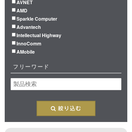
AVNET
AMD
Sparkle Computer
Advantech
Intellectual Highway
InnoComm
AMobile
フリーワード
絞