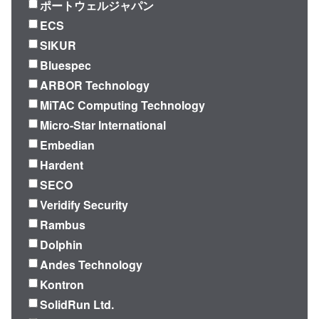
ポートウェルジャパン
ECS
SIKUR
Bluespec
ARBOR Technology
MiTAC Computing Technology
Micro-Star International
Embedian
Hardent
SECO
Veridify Security
Rambus
Dolphin
Andes Technology
Kontron
SolidRun Ltd.