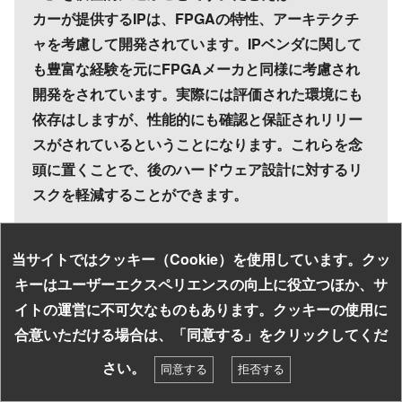
カーが提供するIPは、FPGAの特性、アーキテクチ
ャを考慮して開発されています。IPベンダに関して
も豊富な経験を元にFPGAメーカと同様に考慮され
開発をされています。実際には評価された環境にも
依存はしますが、性能的にも確認と保証されリリー
スがされているということになります。これらを念
頭に置くことで、後のハードウェア設計に対するリ
スクを軽減することができます。
FPGAメーカーやIPベンダが提供するIPの使用中
に、IPに何かしら不具合が起きたとき、ユーザー自
当サイトではクッキー（Cookie）を使用しています。クッ
身では修正が不可能です。IPは開発者の技術とノウ
キーはユーザーエクスペリエンスの向上に役立つほか、サ
ハウがつまった塊であり、そのリリース形態の多く
イトの運営に不可欠なものもあります。クッキーの使用に
お探しの組み込み製品はキーワードで検索！
はブラックボックスでの提供となります。つまりIP
合意いただける場合は、「同意する」をクリックしてくだ
に問題があるのか、その周辺に問題があるのか、問
検索
さい。
同意する
拒否する
題を解決に導くためのデバッグプロセスが発生し難