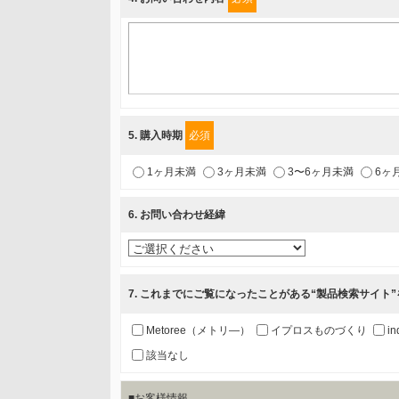
2.当社が開催（主催・共催・協賛）するセミナーなど、
3.お客様の業務内容、及び興味、関心に応じた情報の提
4.お客様満足度調査等のアンケートの依頼
5.お問い合わせまたはご依頼等への対応
5
. 購入時期
必須
第三者提供の有無
1ヶ月未満
3ヶ月未満
3〜6ヶ月未満
6ヶ
あり
6
. お問い合わせ経緯
a.個人情報の提供・利用目的
当該企業/団体のサービス等のご案内及び当該企業/団体
7
. これまでにご覧になったことがある“製品検索サイト
b.第三者に提供される個人データの項目
お客様のご氏名、フリガナ、企業・団体名、部署名、役
Metoree（メトリ―）
イプロスものづくり
in
該当なし
c.第三者への提供の手段または手法
■お客様情報
書類の送付又は電子的な方法