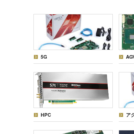
5G
AG
HPC
ア