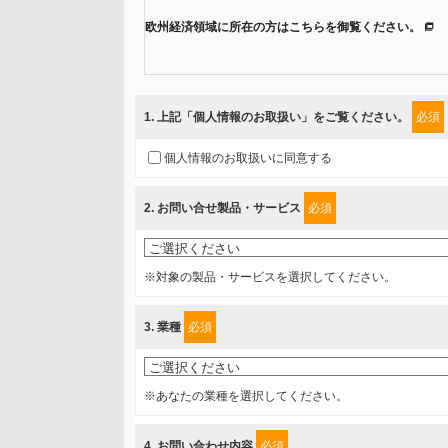
欧州経済領域に所在の方はこちらを御覧ください。
当社では、「個人情報保護方針」に基き、個人情報保護
ご入力頂いたお客様の情報は、個人情報保護方針に則り
1
. 上記「個人情報のお取扱い」をご覧ください。
必須
情報を提供されるお客様（本人）に対して、情報の収集
個人情報のお取扱いに同意する
得たいと存じますので、宜しくお願い申し上げます。
2
. お問い合せ製品・サービス
必須
事業者名
富士ソフト株式会社
※対象の製品・サービスを選択してください。
個人情報保護責任者
3
. 業種
必須
個人情報保護管理担当役員
〒231-8008 神奈川県横浜市中区桜木町1-1
※あなたの業種を選択してください。
利用目的
4
. お問い合わせ内容
必須
1.当社が取り扱う商品・サービスに関するご案内