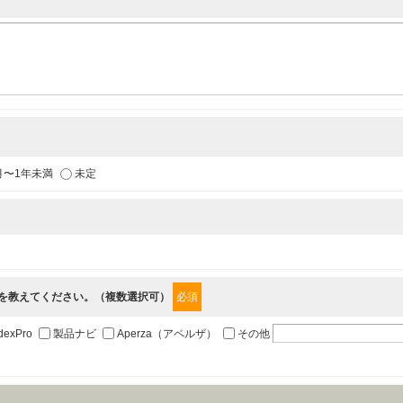
各種イベントのお知らせ
供
月〜1年未満
未定
からの情報を提供するため
”を教えてください。（複数選択可）
必須
職、郵便番号、住所、電話番号、FAX番号、メールアドレス
dexPro
製品ナビ
Aperza（アペルザ）
その他