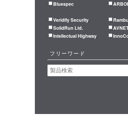
Bluespec
ARBOR
Veridify Security
Ramb
SolidRun Ltd.
AVNE
Intellectual Highway
Inno
フリーワード