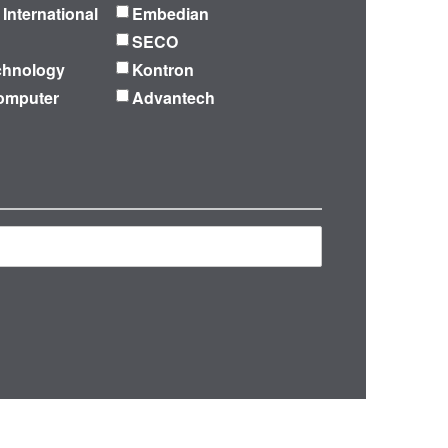
 International
Embedian
SECO
chnology
Kontron
omputer
Advantech
再検索