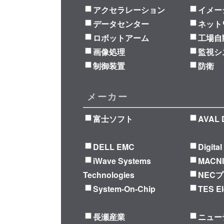
アクセラレーション
イメー
データセンター
ネット
ロボットアーム
工場自
画像処理
監視シ
制御装置
防衛
メーカー
富士ソフト
AVAL 
DELL EMC
Digita
iWave Systems
MACN
Technologies
NEC
System-On-Chip
TES El
長瀬産業
ニュー