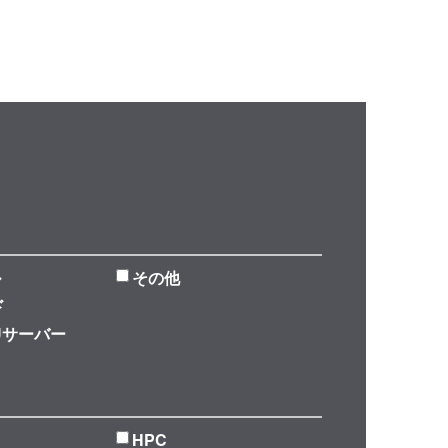
ル
その他
ド
Uサーバー
HPC