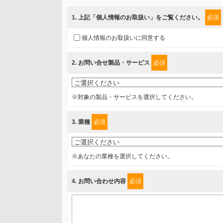
当社では、「個人情報保護方針」に基き、個人情報保護
ご入力頂いたお客様の情報は、個人情報保護方針に則り
1
. 上記「個人情報のお取扱い」をご覧ください。
必須
情報を提供されるお客様（本人）に対して、情報の収集
個人情報のお取扱いに同意する
得たいと存じますので、宜しくお願い申し上げます。
2
. お問い合せ製品・サービス
必須
事業者名
富士ソフト株式会社
※対象の製品・サービスを選択してください。
個人情報保護責任者
3
. 業種
必須
個人情報保護管理担当役員
〒231-8008 神奈川県横浜市中区桜木町1-1
※あなたの業種を選択してください。
利用目的
4
. お問い合わせ内容
必須
1.当社が取り扱う商品・サービスに関するご案内
2.当社が開催（主催・共催・協賛）するセミナーなど、
3.お客様の業務内容、及び興味、関心に応じた情報の提