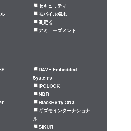
ジ
セキュリティ
ラル
モバイル端末
測定器
ア
アミューズメント
ES
DAVE Embedded
Systems
IPCLOCK
NDR
er
BlackBerry QNX
ギズモインターナショナ
ル
SIKUR