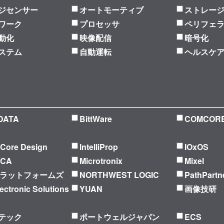
ジセンサー
オートモーティブ
ストレー
ワーク
プロセッサ
ペリフェ
動化
映像配信
暗号化
ステム
自動運転
ヘルスケ
DATA
BittWare
COMCOR
l Core Design
IntelliProp
IOxOS
ICA
Microtronix
Mixel
プラットフォームズ
NORTHWEST LOGIC
PathPartn
ectronic Solutions
YUAN
画像技研
テック
ポートウェルジャパン
ECS