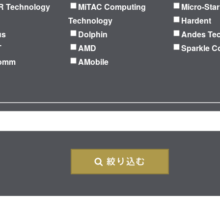
 Technology
MiTAC Computing
Micro-Star
Technology
Hardent
us
Dolphin
Andes Te
T
AMD
Sparkle C
Comm
AMobile