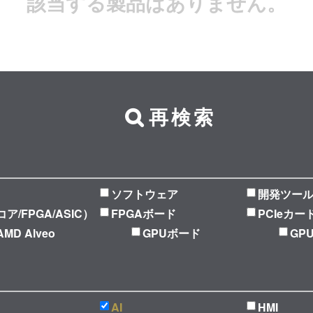
該当する製品はありません。
再検索
ソフトウェア
開発ツー
Pコア/FPGA/ASIC）
FPGAボード
PCIeカー
AMD Alveo
GPUボード
GP
AI
HMI