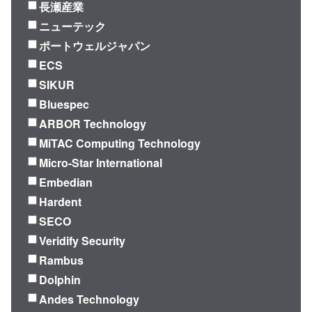
長瀬産業
ニューテック
ポートウェルジャパン
ECS
SIKUR
Bluespec
ARBOR Technology
MiTAC Computing Technology
Micro-Star International
Embedian
Hardent
SECO
Veridify Security
Rambus
Dolphin
Andes Technology