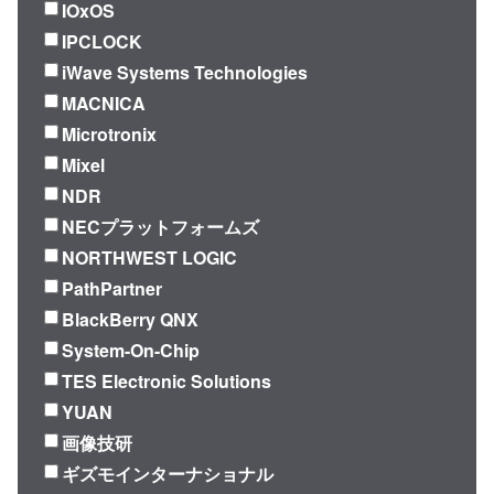
IOxOS
IPCLOCK
iWave Systems Technologies
MACNICA
Microtronix
Mixel
NDR
NECプラットフォームズ
NORTHWEST LOGIC
PathPartner
BlackBerry QNX
System-On-Chip
TES Electronic Solutions
YUAN
画像技研
ギズモインターナショナル