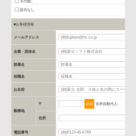
その他
当該企業/団体のサービス等のご案内及び当該企業/団体からの
該当なし
情報を提供するため
■お客様情報
b.第三者に提供される個人データの項目
メールアドレス
お客様のご氏名、フリガナ、企業・団体名、部署名、役職、
郵便番号、住所、電話番号、FAX番号、メールアドレス
企業・団体名
部署名
c.第三者への提供の手段または手法
書類の送付又は電子的な方法
役職名
お名前
d.提供先および管理者
当社とイベント/セミナーを共同で開催する企業/団体
〒
必須
住所自動代入
勤務地
e.個人情報取り扱いに関する契約
住所
当社と当該企業/団体とは、個人情報取扱に関する覚書の締結
電話番号
を行います。