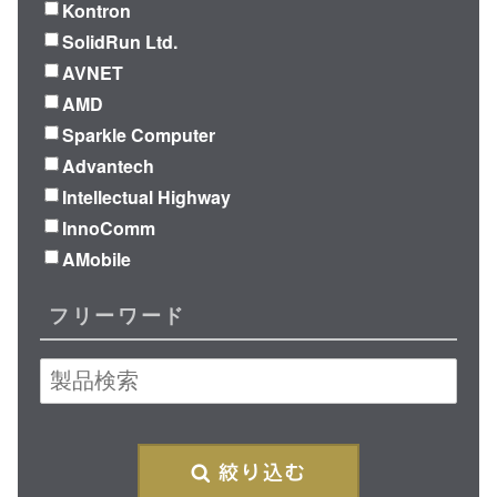
Kontron
SolidRun Ltd.
AVNET
AMD
Sparkle Computer
Advantech
Intellectual Highway
InnoComm
AMobile
フリーワード
再