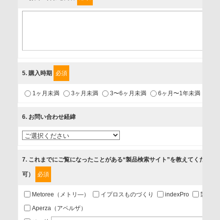
個人情報保護責任者
個人情報保護管理担当役員
〒231-8008 神奈川県横浜市中区桜木町1-1
利用目的
5
. 購入時期
必須
1.当社が取り扱う商品・サービスに関するご案内
1ヶ月未満
3ヶ月未満
3〜6ヶ月未満
6ヶ月〜1年未満
未
2.当社が開催（主催・共催・協賛）するセミナーなど、各種イ
ベントのお知らせ
6
. お問い合わせ経緯
3.お客様の業務内容、及び興味、関心に応じた情報の提供
4.お客様満足度調査等のアンケートの依頼
5.お問い合わせまたはご依頼等への対応
7
. これまでにご覧になったことがある“製品検索サイト”を教えてください
可）
必須
第三者提供の有無
あり
Metoree（メトリ―）
イプロスものづくり
indexPro
製品ナ
Aperza（アペルザ）
a.個人情報の提供・利用目的