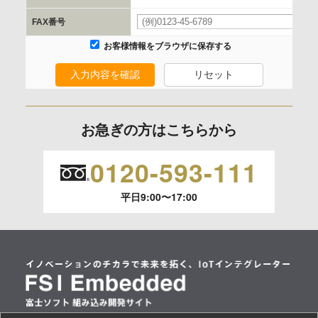
FAX番号
委託の有無
お客様情報をブラウザに保存する
なし
入力内容を確認
リセット
保有個人データの開示等および問合わせ窓口について
ご本人からの求めにより、当社が保有する保有個人データの
お急ぎの方はこちらから
利用目的の通知、開示、内容の訂正、追加または削除、利用
の停止、消去および 第三者への提供の停止（「開示等」とい
0120-593-111
います。）に応じます。
平日9:00〜17:00
開示等のご請求は、下記お問い合わせ先窓口へご連絡願いま
す。
情報提供の任意性及び情報を与えなかった場合に本人に生じ
る結果
情報提供は任意ですが、情報を提供しなかった場合、情報の
項目によってはお問い合わせ等に