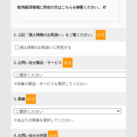
欧州経済領域に所在の方はこちらを御覧ください。
当社では、「個人情報保護方針」に基き、個人情報保護の取
組みを行っています。
1
. 上記「個人情報のお取扱い」をご覧ください。
必須
ご入力頂いたお客様の情報は、個人情報保護方針に則り適切
個人情報のお取扱いに同意する
に取扱い、これらで定める範囲内で、サービスの提供やご案
内等のために利用させていただいております。
2
. お問い合せ製品・サービス
必須
情報を提供されるお客様（本人）に対して、情報の収集目
的、管理者、提供の有無、情報提供の任意性や権利について
※対象の製品・サービスを選択してください。
確認し、当社への情報提供がお客様の懸念にならないよう
に、以下の同意を得たいと存じますので、宜しくお願い申し
3
. 業種
必須
上げます。
事業者名
※あなたの業種を選択してください。
富士ソフト株式会社
4
. お問い合わせ内容
必須