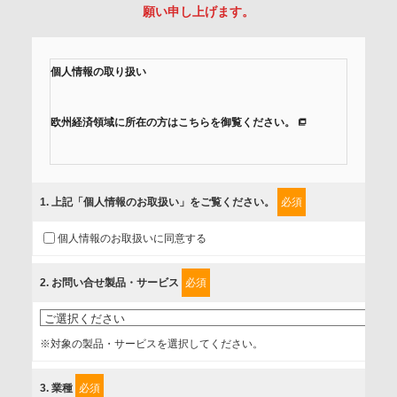
願い申し上げます。
個人情報の取り扱い
欧州経済領域に所在の方はこちらを御覧ください。
当社では、「個人情報保護方針」に基き、個人情報保護の取
組みを行っています。
1
. 上記「個人情報のお取扱い」をご覧ください。
必須
ご入力頂いたお客様の情報は、個人情報保護方針に則り適切
個人情報のお取扱いに同意する
に取扱い、これらで定める範囲内で、サービスの提供やご案
内等のために利用させていただいております。
2
. お問い合せ製品・サービス
必須
情報を提供されるお客様（本人）に対して、情報の収集目
的、管理者、提供の有無、情報提供の任意性や権利について
※対象の製品・サービスを選択してください。
確認し、当社への情報提供がお客様の懸念にならないよう
に、以下の同意を得たいと存じますので、宜しくお願い申し
3
. 業種
必須
上げます。