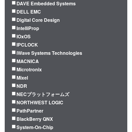
DAVE Embedded Systems
DELL EMC
Digital Core Design
IntelliProp
IOxOS
IPCLOCK
iWave Systems Technologies
MACNICA
Microtronix
Mixel
NDR
NECプラットフォームズ
NORTHWEST LOGIC
PathPartner
BlackBerry QNX
System-On-Chip