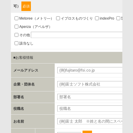
可）
必須
第三者提供の有無
あり
Metoree（メトリ―）
イプロスものづくり
indexPro
製品ナ
Aperza（アペルザ）
a.個人情報の提供・利用目的
その他
当該企業/団体のサービス等のご案内及び当該企業/団体からの
該当なし
情報を提供するため
■お客様情報
b.第三者に提供される個人データの項目
メールアドレス
お客様のご氏名、フリガナ、企業・団体名、部署名、役職、
郵便番号、住所、電話番号、FAX番号、メールアドレス
企業・団体名
部署名
c.第三者への提供の手段または手法
書類の送付又は電子的な方法
役職名
お名前
d.提供先および管理者
当社とイベント/セミナーを共同で開催する企業/団体