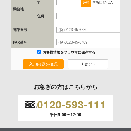
〒
必須
住所自動代入
勤務地
e.個人情報取り扱いに関する契約
住所
当社と当該企業/団体とは、個人情報取扱に関する覚書の締結
電話番号
を行います。
FAX番号
委託の有無
お客様情報をブラウザに保存する
なし
入力内容を確認
リセット
保有個人データの開示等および問合わせ窓口について
ご本人からの求めにより、当社が保有する保有個人データの
お急ぎの方はこちらから
利用目的の通知、開示、内容の訂正、追加または削除、利用
の停止、消去および 第三者への提供の停止（「開示等」とい
0120-593-111
います。）に応じます。
平日9:00〜17:00
開示等のご請求は、下記お問い合わせ先窓口へご連絡願いま
す。