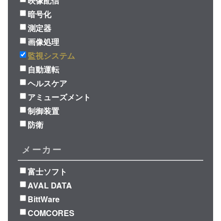
映像配信
暗号化
測定器
画像処理
監視システム
自動運転
ヘルスケア
アミューズメント
制御装置
防衛
メーカー
富士ソフト
AVAL DATA
BittWare
COMCORES