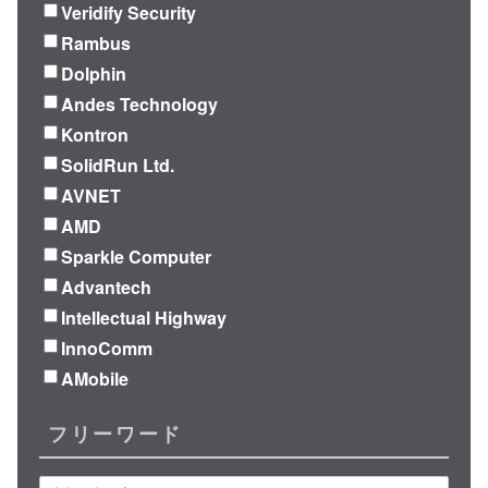
Veridify Security
Rambus
Dolphin
Andes Technology
Kontron
SolidRun Ltd.
AVNET
AMD
Sparkle Computer
Advantech
Intellectual Highway
InnoComm
AMobile
フリーワード