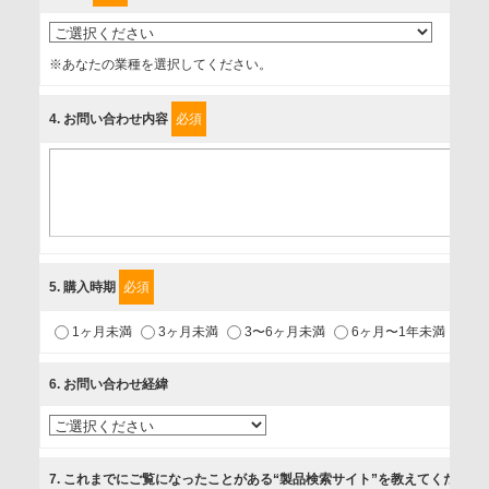
事業者名
※あなたの業種を選択してください。
富士ソフト株式会社
4
. お問い合わせ内容
必須
個人情報保護責任者
個人情報保護管理担当役員
〒231-8008 神奈川県横浜市中区桜木町1-1
利用目的
5
. 購入時期
必須
1.当社が取り扱う商品・サービスに関するご案内
1ヶ月未満
3ヶ月未満
3〜6ヶ月未満
6ヶ月〜1年未満
未
2.当社が開催（主催・共催・協賛）するセミナーなど、各種イ
ベントのお知らせ
6
. お問い合わせ経緯
3.お客様の業務内容、及び興味、関心に応じた情報の提供
4.お客様満足度調査等のアンケートの依頼
5.お問い合わせまたはご依頼等への対応
7
. これまでにご覧になったことがある“製品検索サイト”を教えてください