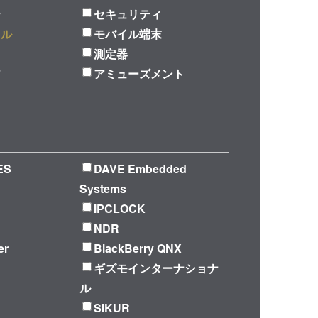
ジ
セキュリティ
ラル
モバイル端末
測定器
ア
アミューズメント
ES
DAVE Embedded
Systems
IPCLOCK
NDR
er
BlackBerry QNX
ギズモインターナショナ
ル
SIKUR