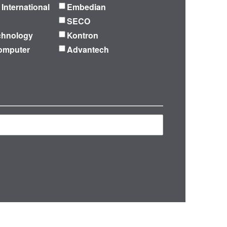
 International
Embedian
SECO
chnology
Kontron
omputer
Advantech
再検索