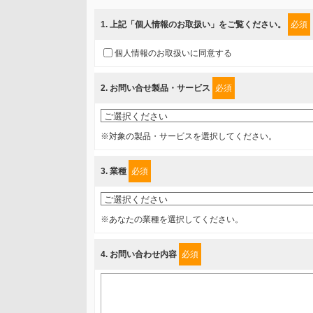
当社では、「個人情報保護方針」に基き、個人情報保護
ご入力頂いたお客様の情報は、個人情報保護方針に則り
1
. 上記「個人情報のお取扱い」をご覧ください。
必須
情報を提供されるお客様（本人）に対して、情報の収集
個人情報のお取扱いに同意する
得たいと存じますので、宜しくお願い申し上げます。
2
. お問い合せ製品・サービス
必須
事業者名
富士ソフト株式会社
※対象の製品・サービスを選択してください。
個人情報保護責任者
3
. 業種
必須
個人情報保護管理担当役員
〒231-8008 神奈川県横浜市中区桜木町1-1
※あなたの業種を選択してください。
利用目的
4
. お問い合わせ内容
必須
1.当社が取り扱う商品・サービスに関するご案内
2.当社が開催（主催・共催・協賛）するセミナーなど、
3.お客様の業務内容、及び興味、関心に応じた情報の提