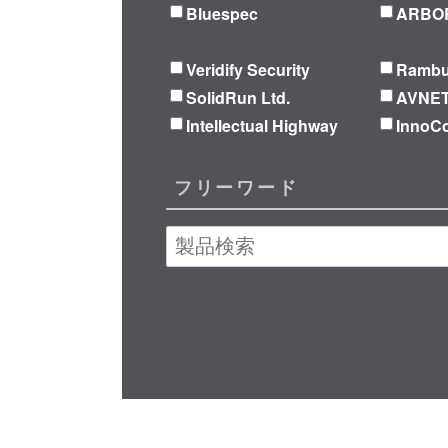
Bluespec
ARBOR
Veridify Security
Ramb
SolidRun Ltd.
AVNE
Intellectual Highway
Inno
フリーワード