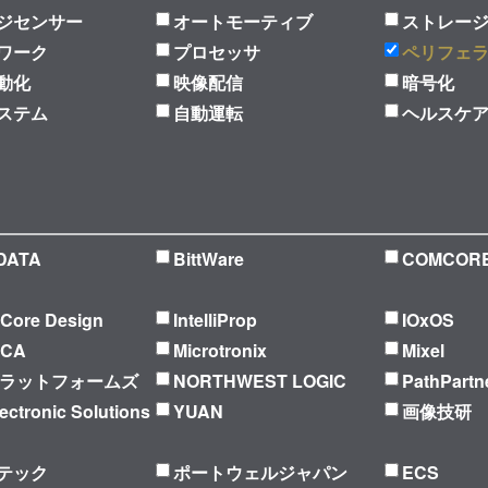
ジセンサー
オートモーティブ
ストレー
ワーク
プロセッサ
ペリフェ
動化
映像配信
暗号化
ステム
自動運転
ヘルスケ
DATA
BittWare
COMCOR
l Core Design
IntelliProp
IOxOS
ICA
Microtronix
Mixel
プラットフォームズ
NORTHWEST LOGIC
PathPartn
ectronic Solutions
YUAN
画像技研
テック
ポートウェルジャパン
ECS