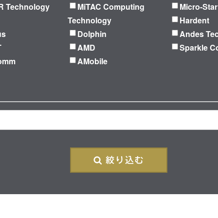
 Technology
MiTAC Computing
Micro-Star
Technology
Hardent
us
Dolphin
Andes Te
T
AMD
Sparkle C
Comm
AMobile