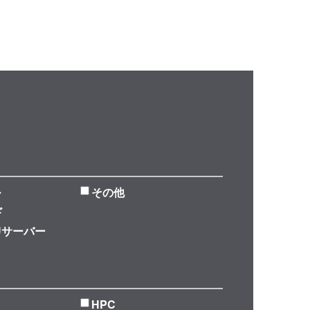
ル
その他
ド
Uサーバー
HPC