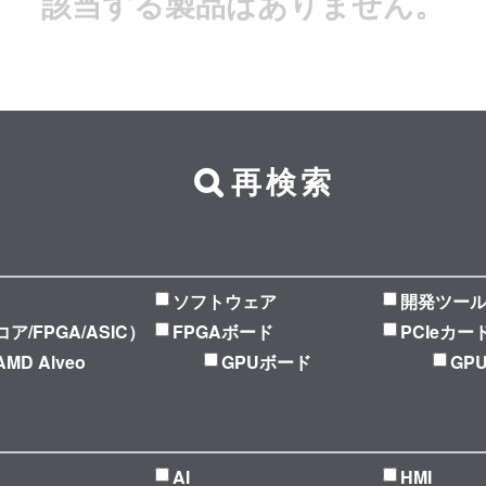
該当する製品はありません。
再検索
ソフトウェア
開発ツー
Pコア/FPGA/ASIC）
FPGAボード
PCIeカー
AMD Alveo
GPUボード
GP
AI
HMI