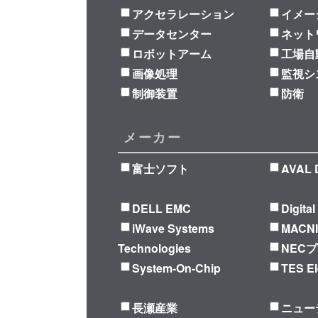
アクセラレーション
イメー
データセンター
ネット
ロボットアーム
工場自
画像処理
監視シ
制御装置
防衛
メーカー
富士ソフト
AVAL 
DELL EMC
Digita
iWave Systems
MACN
Technologies
NEC
System-On-Chip
TES El
長瀬産業
ニュー