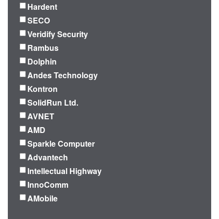
Hardent
SECO
Veridify Security
Rambus
Dolphin
Andes Technology
Kontron
SolidRun Ltd.
AVNET
AMD
Sparkle Computer
Advantech
Intellectual Highway
InnoComm
AMobile