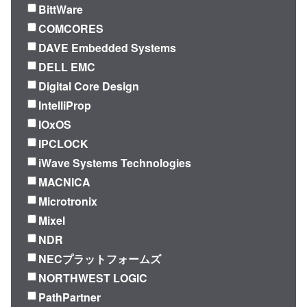
BittWare
COMCORES
DAVE Embedded Systems
DELL EMC
Digital Core Design
IntelliProp
IOxOS
IPCLOCK
iWave Systems Technologies
MACNICA
Microtronix
Mixel
NDR
NECプラットフォームズ
NORTHWEST LOGIC
PathPartner