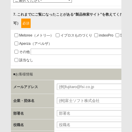
5.お問い合わせまたはご依頼等への対応
7
. これまでにご覧になったことがある“製品検索サイト”を教えてください
可）
必須
第三者提供の有無
あり
Metoree（メトリ―）
イプロスものづくり
indexPro
製品ナ
Aperza（アペルザ）
a.個人情報の提供・利用目的
その他
当該企業/団体のサービス等のご案内及び当該企業/団体からの
該当なし
情報を提供するため
■お客様情報
b.第三者に提供される個人データの項目
メールアドレス
お客様のご氏名、フリガナ、企業・団体名、部署名、役職、
郵便番号、住所、電話番号、FAX番号、メールアドレス
企業・団体名
部署名
c.第三者への提供の手段または手法
書類の送付又は電子的な方法
役職名