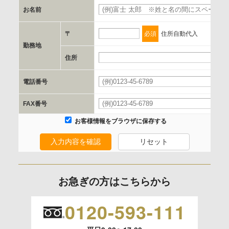
お名前
d.提供先および管理者
当社とイベント/セミナーを共同で開催する企業/団体
〒
必須
住所自動代入
勤務地
e.個人情報取り扱いに関する契約
住所
当社と当該企業/団体とは、個人情報取扱に関する覚書の締結
電話番号
を行います。
FAX番号
委託の有無
お客様情報をブラウザに保存する
なし
入力内容を確認
リセット
保有個人データの開示等および問合わせ窓口について
ご本人からの求めにより、当社が保有する保有個人データの
お急ぎの方はこちらから
利用目的の通知、開示、内容の訂正、追加または削除、利用
の停止、消去および 第三者への提供の停止（「開示等」とい
0120-593-111
います。）に応じます。
開示等のご請求は、下記お問い合わせ先窓口へご連絡願いま