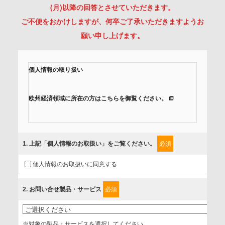
(月)以降の回答とさせていただきます。
ご不便をおかけしますが、何卒ご了承いただきますようお
願い申し上げます。
個人情報の取り扱い
欧州経済領域に所在の方はこちらを御覧ください。
当社では、「個人情報保護方針」に基き、個人情報保護の取
組みを行っています。
1
. 上記「個人情報のお取扱い」をご覧ください。
必須
ご入力頂いたお客様の情報は、個人情報保護方針に則り適切
個人情報のお取扱いに同意する
に取扱い、これらで定める範囲内で、サービスの提供やご案
内等のために利用させていただいております。
2
. お問い合せ製品・サービス
必須
情報を提供されるお客様（本人）に対して、情報の収集目
的、管理者、提供の有無、情報提供の任意性や権利について
※対象の製品・サービスを選択してください。
確認し、当社への情報提供がお客様の懸念にならないよう