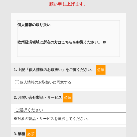
願い申し上げます。
個人情報の取り扱い
欧州経済領域に所在の方はこちらを御覧ください。
当社では、「個人情報保護方針」に基き、個人情報保護の取
組みを行っています。
1
. 上記「個人情報のお取扱い」をご覧ください。
必須
ご入力頂いたお客様の情報は、個人情報保護方針に則り適切
個人情報のお取扱いに同意する
に取扱い、これらで定める範囲内で、サービスの提供やご案
内等のために利用させていただいております。
2
. お問い合せ製品・サービス
必須
情報を提供されるお客様（本人）に対して、情報の収集目
的、管理者、提供の有無、情報提供の任意性や権利について
※対象の製品・サービスを選択してください。
確認し、当社への情報提供がお客様の懸念にならないよう
に、以下の同意を得たいと存じますので、宜しくお願い申し
3
. 業種
必須
上げます。