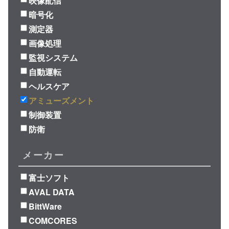
映像配信
暗号化
測定器
画像処理
監視システム
自動運転
ヘルスケア
アミューズメント
制御装置
防衛
メーカー
富士ソフト
AVAL DATA
BittWare
COMCORES