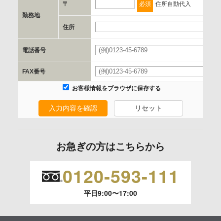
〒
必須
住所自動代入
勤務地
e.個人情報取り扱いに関する契約
住所
当社と当該企業/団体とは、個人情報取扱に関する覚書の締結
電話番号
を行います。
FAX番号
委託の有無
お客様情報をブラウザに保存する
なし
入力内容を確認
リセット
保有個人データの開示等および問合わせ窓口について
ご本人からの求めにより、当社が保有する保有個人データの
お急ぎの方はこちらから
利用目的の通知、開示、内容の訂正、追加または削除、利用
の停止、消去および 第三者への提供の停止（「開示等」とい
0120-593-111
います。）に応じます。
平日9:00〜17:00
開示等のご請求は、下記お問い合わせ先窓口へご連絡願いま
す。