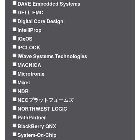
DAVE Embedded Systems
DELL EMC
Digital Core Design
IntelliProp
IOxOS
IPCLOCK
iWave Systems Technologies
MACNICA
Microtronix
Mixel
NDR
NECプラットフォームズ
NORTHWEST LOGIC
PathPartner
BlackBerry QNX
System-On-Chip