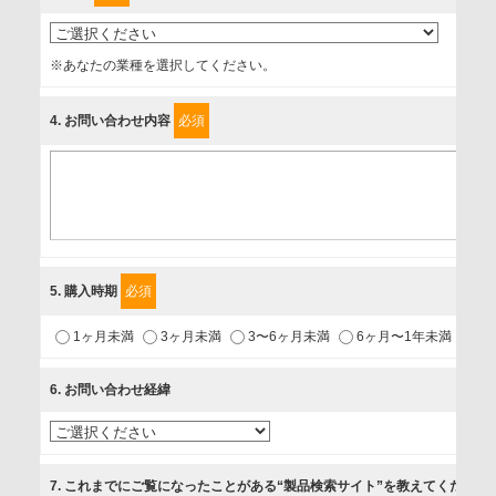
事業者名
※あなたの業種を選択してください。
富士ソフト株式会社
4
. お問い合わせ内容
必須
個人情報保護責任者
個人情報保護管理担当役員
〒231-8008 神奈川県横浜市中区桜木町1-1
利用目的
5
. 購入時期
必須
1.当社が取り扱う商品・サービスに関するご案内
1ヶ月未満
3ヶ月未満
3〜6ヶ月未満
6ヶ月〜1年未満
未
2.当社が開催（主催・共催・協賛）するセミナーなど、各種イ
ベントのお知らせ
6
. お問い合わせ経緯
3.お客様の業務内容、及び興味、関心に応じた情報の提供
4.お客様満足度調査等のアンケートの依頼
5.お問い合わせまたはご依頼等への対応
7
. これまでにご覧になったことがある“製品検索サイト”を教えてください