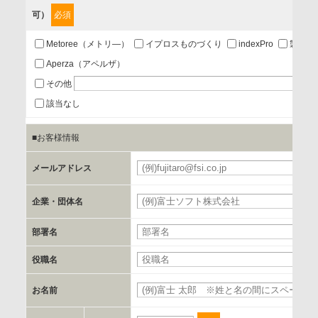
可）
必須
第三者提供の有無
あり
Metoree（メトリ―）
イプロスものづくり
indexPro
製品ナ
Aperza（アペルザ）
a.個人情報の提供・利用目的
その他
当該企業/団体のサービス等のご案内及び当該企業/団体からの
該当なし
情報を提供するため
■お客様情報
b.第三者に提供される個人データの項目
メールアドレス
お客様のご氏名、フリガナ、企業・団体名、部署名、役職、
郵便番号、住所、電話番号、FAX番号、メールアドレス
企業・団体名
部署名
c.第三者への提供の手段または手法
書類の送付又は電子的な方法
役職名
お名前
d.提供先および管理者
当社とイベント/セミナーを共同で開催する企業/団体