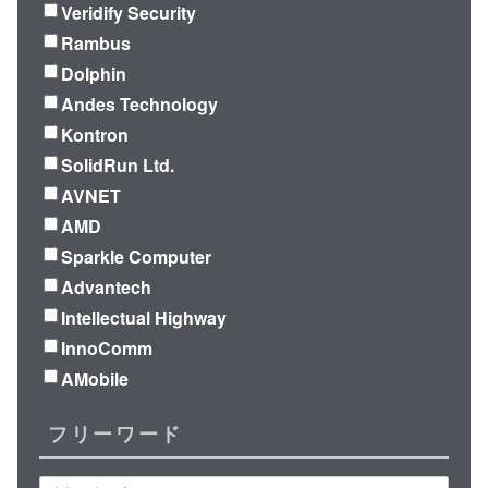
Veridify Security
Rambus
Dolphin
Andes Technology
Kontron
SolidRun Ltd.
AVNET
AMD
Sparkle Computer
Advantech
Intellectual Highway
InnoComm
AMobile
フリーワード