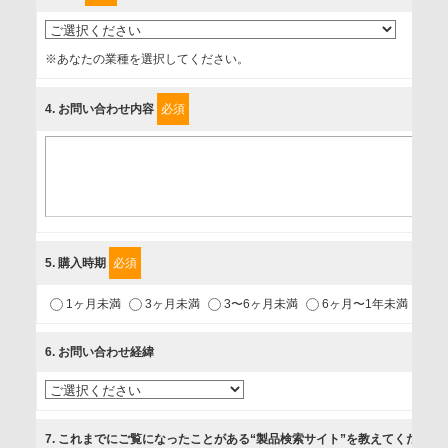
事業者名
※あなたの業種を選択してください。
富士ソフト株式会社
4
. お問い合わせ内容
必須
個人情報保護責任者
個人情報保護管理担当役員
〒231-8008 神奈川県横浜市中区桜木町1-1
利用目的
5
. 購入時期
必須
1.当社が取り扱う商品・サービスに関するご案内
1ヶ月未満
3ヶ月未満
3〜6ヶ月未満
6ヶ月〜1年未満
未
2.当社が開催（主催・共催・協賛）するセミナーなど、各種イ
ベントのお知らせ
6
. お問い合わせ経緯
3.お客様の業務内容、及び興味、関心に応じた情報の提供
4.お客様満足度調査等のアンケートの依頼
5.お問い合わせまたはご依頼等への対応
7
. これまでにご覧になったことがある“製品検索サイト”を教えてください