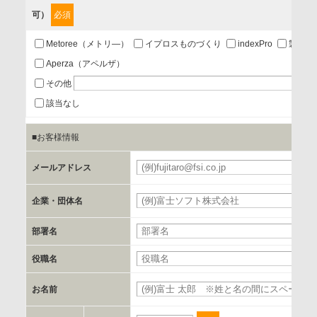
可）
必須
第三者提供の有無
あり
Metoree（メトリ―）
イプロスものづくり
indexPro
製品ナ
Aperza（アペルザ）
a.個人情報の提供・利用目的
その他
当該企業/団体のサービス等のご案内及び当該企業/団体からの
該当なし
情報を提供するため
■お客様情報
b.第三者に提供される個人データの項目
メールアドレス
お客様のご氏名、フリガナ、企業・団体名、部署名、役職、
郵便番号、住所、電話番号、FAX番号、メールアドレス
企業・団体名
部署名
c.第三者への提供の手段または手法
書類の送付又は電子的な方法
役職名
お名前
d.提供先および管理者
当社とイベント/セミナーを共同で開催する企業/団体