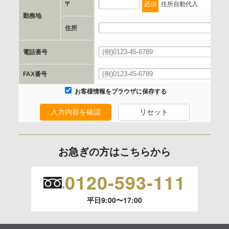
〒
必須
住所自動代入
勤務地
e.個人情報取り扱いに関する契約
住所
当社と当該企業/団体とは、個人情報取扱に関する覚書の締結
電話番号
を行います。
FAX番号
委託の有無
お客様情報をブラウザに保存する
なし
入力内容を確認
リセット
保有個人データの開示等および問合わせ窓口について
ご本人からの求めにより、当社が保有する保有個人データの
お急ぎの方はこちらから
利用目的の通知、開示、内容の訂正、追加または削除、利用
の停止、消去および 第三者への提供の停止（「開示等」とい
0120-593-111
います。）に応じます。
平日9:00〜17:00
開示等のご請求は、下記お問い合わせ先窓口へご連絡願いま
す。