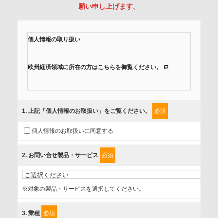
願い申し上げます。
個人情報の取り扱い
欧州経済領域に所在の方はこちらを御覧ください。
当社では、「個人情報保護方針」に基き、個人情報保護の取
組みを行っています。
1
. 上記「個人情報のお取扱い」をご覧ください。
必須
ご入力頂いたお客様の情報は、個人情報保護方針に則り適切
個人情報のお取扱いに同意する
に取扱い、これらで定める範囲内で、サービスの提供やご案
内等のために利用させていただいております。
2
. お問い合せ製品・サービス
必須
情報を提供されるお客様（本人）に対して、情報の収集目
的、管理者、提供の有無、情報提供の任意性や権利について
※対象の製品・サービスを選択してください。
確認し、当社への情報提供がお客様の懸念にならないよう
に、以下の同意を得たいと存じますので、宜しくお願い申し
3
. 業種
必須
上げます。