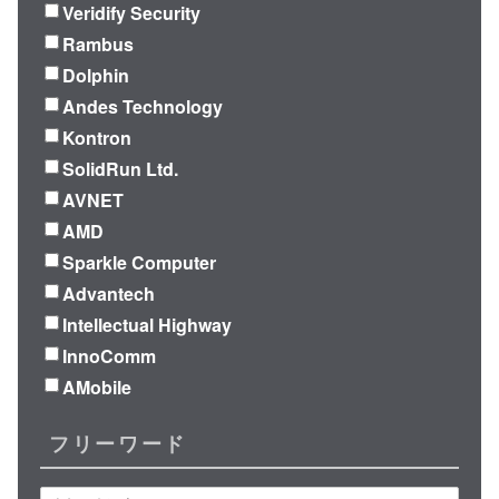
Veridify Security
Rambus
Dolphin
Andes Technology
Kontron
SolidRun Ltd.
AVNET
AMD
Sparkle Computer
Advantech
Intellectual Highway
InnoComm
AMobile
フリーワード