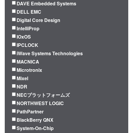
DAVE Embedded Systems
DELL EMC
Digital Core Design
IntelliProp
IOxOS
IPCLOCK
iWave Systems Technologies
MACNICA
Microtronix
Mixel
NDR
NECプラットフォームズ
NORTHWEST LOGIC
PathPartner
BlackBerry QNX
System-On-Chip