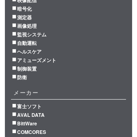
映像配信
暗号化
測定器
画像処理
監視システム
自動運転
ヘルスケア
アミューズメント
制御装置
防衛
メーカー
富士ソフト
AVAL DATA
BittWare
COMCORES