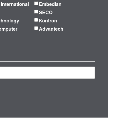
 International
Embedian
SECO
chnology
Kontron
omputer
Advantech
再検索