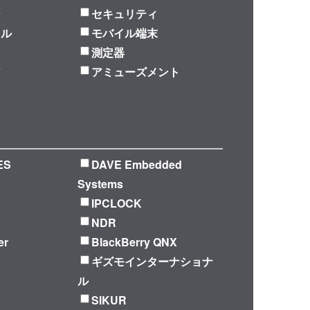
ジ
セキュリティ
ラル
モバイル端末
測定器
ア
アミューズメント
ES
DAVE Embedded
Systems
IPCLOCK
NDR
er
BlackBerry QNX
ギズモインターナショナ
ル
SIKUR