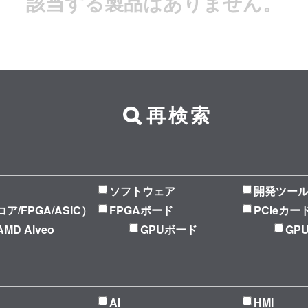
該当する製品はありません。
再検索
ソフトウェア
開発ツー
Pコア/FPGA/ASIC）
FPGAボード
PCIeカー
AMD Alveo
GPUボード
GP
AI
HMI