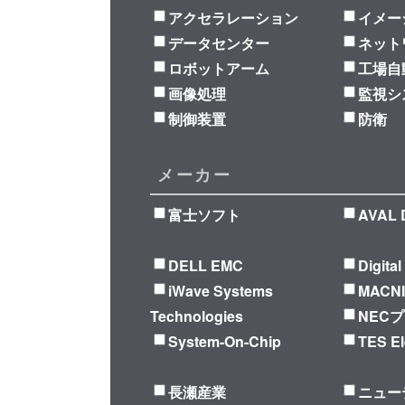
アクセラレーション
イメー
データセンター
ネット
ロボットアーム
工場自
画像処理
監視シ
制御装置
防衛
メーカー
富士ソフト
AVAL 
DELL EMC
Digita
iWave Systems
MACN
Technologies
NEC
System-On-Chip
TES El
長瀬産業
ニュー