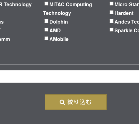
 Technology
MiTAC Computing
Micro-Star
Technology
Hardent
us
Dolphin
Andes Te
T
AMD
Sparkle C
Comm
AMobile