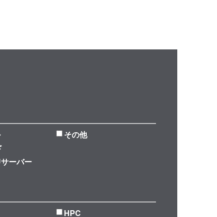
ル
その他
ド
Uサーバー
HPC