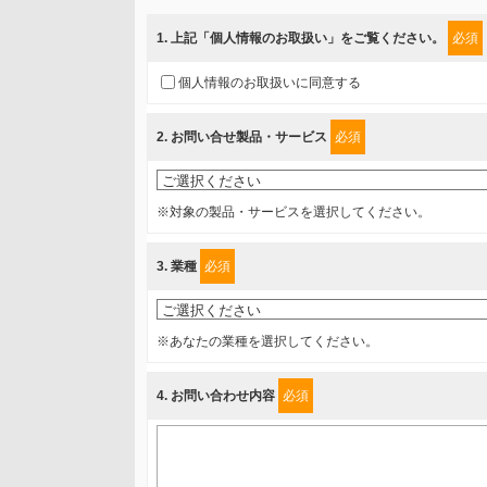
当社では、「個人情報保護方針」に基き、個人情報保護
ご入力頂いたお客様の情報は、個人情報保護方針に則り
1
. 上記「個人情報のお取扱い」をご覧ください。
必須
情報を提供されるお客様（本人）に対して、情報の収集
個人情報のお取扱いに同意する
得たいと存じますので、宜しくお願い申し上げます。
2
. お問い合せ製品・サービス
必須
事業者名
富士ソフト株式会社
※対象の製品・サービスを選択してください。
個人情報保護責任者
3
. 業種
必須
個人情報保護管理担当役員
〒231-8008 神奈川県横浜市中区桜木町1-1
※あなたの業種を選択してください。
利用目的
4
. お問い合わせ内容
必須
1.当社が取り扱う商品・サービスに関するご案内
2.当社が開催（主催・共催・協賛）するセミナーなど、
3.お客様の業務内容、及び興味、関心に応じた情報の提