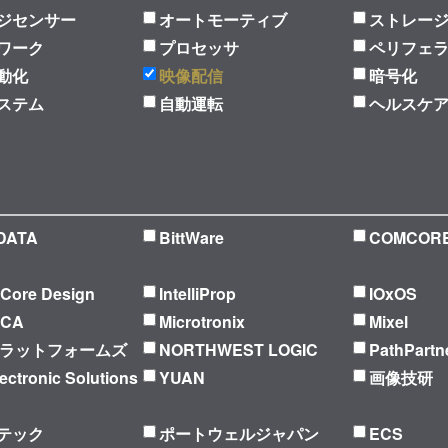
ジセンサー
オートモーティブ
ストレー
ワーク
プロセッサ
ペリフェ
動化
映像配信
暗号化
ステム
自動運転
ヘルスケ
DATA
BittWare
COMCOR
l Core Design
IntelliProp
IOxOS
ICA
Microtronix
Mixel
プラットフォームズ
NORTHWEST LOGIC
PathPartn
ectronic Solutions
YUAN
画像技研
テック
ポートウェルジャパン
ECS