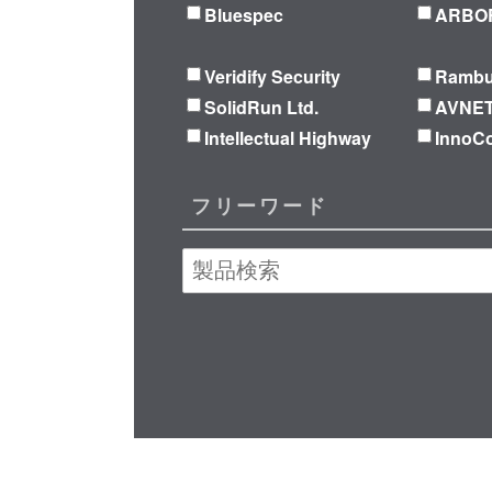
Bluespec
ARBOR
Veridify Security
Ramb
SolidRun Ltd.
AVNE
Intellectual Highway
Inno
フリーワード