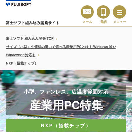
メール
電話
メニュー
富士ソフト組み込み開発サイト
富士ソフト 組み込み開発 TOP
サイズ（小型）や価格の違いで選べる産業用PCとは！ Windows10や
Windows11対応も
NXP（搭載チップ）
小型、ファンレス、広温度範囲対応
産業用PC特集
NXP（搭載チップ）