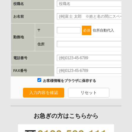
書類の送付又は電子的な方法
役職名
お名前
d.提供先および管理者
当社とイベント/セミナーを共同で開催する企業/団体
〒
必須
住所自動代入
勤務地
e.個人情報取り扱いに関する契約
住所
当社と当該企業/団体とは、個人情報取扱に関する覚書の締結
電話番号
を行います。
FAX番号
委託の有無
お客様情報をブラウザに保存する
なし
入力内容を確認
リセット
保有個人データの開示等および問合わせ窓口について
ご本人からの求めにより、当社が保有する保有個人データの
お急ぎの方はこちらから
利用目的の通知、開示、内容の訂正、追加または削除、利用
の停止、消去および 第三者への提供の停止（「開示等」とい