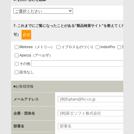
3.お客様の業務内容、及び興味、関心に応じた情報の提供
4.お客様満足度調査等のアンケートの依頼
5.お問い合わせまたはご依頼等への対応
7
. これまでにご覧になったことがある“製品検索サイト”を教えてください
可）
必須
第三者提供の有無
あり
Metoree（メトリ―）
イプロスものづくり
indexPro
製品ナ
Aperza（アペルザ）
a.個人情報の提供・利用目的
その他
当該企業/団体のサービス等のご案内及び当該企業/団体からの
該当なし
情報を提供するため
■お客様情報
b.第三者に提供される個人データの項目
メールアドレス
お客様のご氏名、フリガナ、企業・団体名、部署名、役職、
郵便番号、住所、電話番号、FAX番号、メールアドレス
企業・団体名
部署名
c.第三者への提供の手段または手法