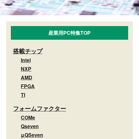
産業用PC特集TOP
搭載チップ
Intel
NXP
AMD
FPGA
TI
フォームファクター
COMe
Qseven
μQSeven