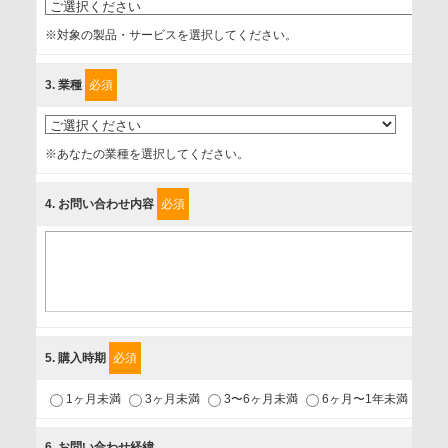
的、管理者、提供の有無、情報提供の任意性や権利について
※対象の製品・サービスを選択してください。
確認し、当社への情報提供がお客様の懸念にならないよう
に、以下の同意を得たいと存じますので、宜しくお願い申し
3
. 業種
必須
上げます。
事業者名
※あなたの業種を選択してください。
富士ソフト株式会社
4
. お問い合わせ内容
必須
個人情報保護責任者
個人情報保護管理担当役員
〒231-8008 神奈川県横浜市中区桜木町1-1
利用目的
5
. 購入時期
必須
1.当社が取り扱う商品・サービスに関するご案内
1ヶ月未満
3ヶ月未満
3〜6ヶ月未満
6ヶ月〜1年未満
未
2.当社が開催（主催・共催・協賛）するセミナーなど、各種イ
ベントのお知らせ
6
. お問い合わせ経緯