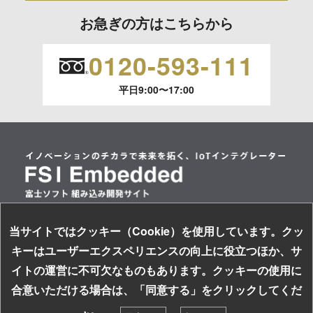
ご本人からの求めにより、当社が保有する保有個人データの
お急ぎの方はこちらから
利用目的の通知、開示、内容の訂正、追加または削除、利用
の停止、消去および 第三者への提供の停止（「開示等」とい
0120-593-111
います。）に応じます。
平日9:00〜17:00
開示等のご請求は、下記お問い合わせ先窓口へご連絡願いま
す。
情報提供の任意性及び情報を与えなかった場合に本人に生じ
る結果
情報提供は任意ですが、情報を提供しなかった場合、情報の
項目によってはお問い合わせ等に
ご回答できない場合がございます。
当サイトではクッキー（Cookie）を使用しています。クッ
情報セキュリティ基本方針
キーはユーザーエクスペリエンスの向上に役立つほか、サ
個人情報保護方針
本人が容易に認識できない方法による取得
イトの運営に不可欠なものもあります。クッキーの使用に
サイトのご利用について
なし
お探しの組み込み製品はキーワードで検索！
合意いただける場合は、「同意する」をクリックしてくだ
ソーシャルメディアガイドライン