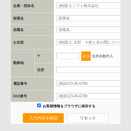
郵便番号、住所、電話番号、FAX番号、メールアドレス
企業・団体名
部署名
c.第三者への提供の手段または手法
書類の送付又は電子的な方法
役職名
お名前
d.提供先および管理者
当社とイベント/セミナーを共同で開催する企業/団体
〒
必須
住所自動代入
勤務地
e.個人情報取り扱いに関する契約
住所
当社と当該企業/団体とは、個人情報取扱に関する覚書の締結
電話番号
を行います。
FAX番号
委託の有無
お客様情報をブラウザに保存する
なし
入力内容を確認
リセット
保有個人データの開示等および問合わせ窓口について