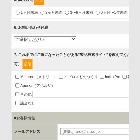
1.当社が取り扱う商品・サービスに関するご案内
1ヶ月未満
3ヶ月未満
3〜6ヶ月未満
6ヶ月〜1年未満
未
2.当社が開催（主催・共催・協賛）するセミナーなど、各種イ
ベントのお知らせ
6
. お問い合わせ経緯
3.お客様の業務内容、及び興味、関心に応じた情報の提供
4.お客様満足度調査等のアンケートの依頼
5.お問い合わせまたはご依頼等への対応
7
. これまでにご覧になったことがある“製品検索サイト”を教えてください
可）
必須
第三者提供の有無
あり
Metoree（メトリ―）
イプロスものづくり
indexPro
製品ナ
Aperza（アペルザ）
a.個人情報の提供・利用目的
その他
当該企業/団体のサービス等のご案内及び当該企業/団体からの
該当なし
情報を提供するため
■お客様情報
b.第三者に提供される個人データの項目
メールアドレス
お客様のご氏名、フリガナ、企業・団体名、部署名、役職、