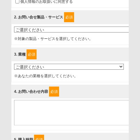
個人情報のお取扱いに同意する
に取扱い、これらで定める範囲内で、サービスの提供やご案
内等のために利用させていただいております。
2
. お問い合せ製品・サービス
必須
情報を提供されるお客様（本人）に対して、情報の収集目
的、管理者、提供の有無、情報提供の任意性や権利について
※対象の製品・サービスを選択してください。
確認し、当社への情報提供がお客様の懸念にならないよう
に、以下の同意を得たいと存じますので、宜しくお願い申し
3
. 業種
必須
上げます。
事業者名
※あなたの業種を選択してください。
富士ソフト株式会社
4
. お問い合わせ内容
必須
個人情報保護責任者
個人情報保護管理担当役員
〒231-8008 神奈川県横浜市中区桜木町1-1
利用目的
5
. 購入時期
必須