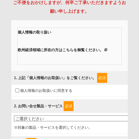
ご不便をおかけしますが、何卒ご了承いただきますようお
願い申し上げます。
個人情報の取り扱い
欧州経済領域に所在の方はこちらを御覧ください。
当社では、「個人情報保護方針」に基き、個人情報保護の取
組みを行っています。
1
. 上記「個人情報のお取扱い」をご覧ください。
必須
ご入力頂いたお客様の情報は、個人情報保護方針に則り適切
個人情報のお取扱いに同意する
に取扱い、これらで定める範囲内で、サービスの提供やご案
内等のために利用させていただいております。
2
. お問い合せ製品・サービス
必須
情報を提供されるお客様（本人）に対して、情報の収集目
的、管理者、提供の有無、情報提供の任意性や権利について
※対象の製品・サービスを選択してください。
確認し、当社への情報提供がお客様の懸念にならないよう
に、以下の同意を得たいと存じますので、宜しくお願い申し