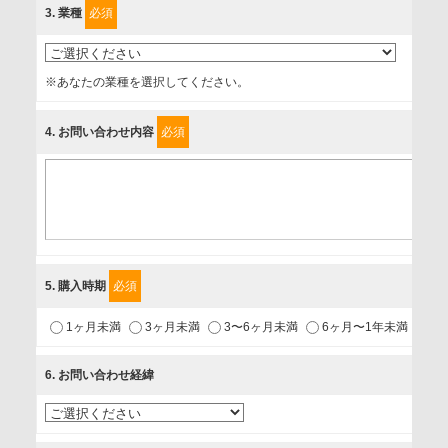
3
. 業種
必須
上げます。
事業者名
※あなたの業種を選択してください。
富士ソフト株式会社
4
. お問い合わせ内容
必須
個人情報保護責任者
個人情報保護管理担当役員
〒231-8008 神奈川県横浜市中区桜木町1-1
利用目的
5
. 購入時期
必須
1.当社が取り扱う商品・サービスに関するご案内
1ヶ月未満
3ヶ月未満
3〜6ヶ月未満
6ヶ月〜1年未満
未
2.当社が開催（主催・共催・協賛）するセミナーなど、各種イ
ベントのお知らせ
6
. お問い合わせ経緯
3.お客様の業務内容、及び興味、関心に応じた情報の提供
4.お客様満足度調査等のアンケートの依頼
5.お問い合わせまたはご依頼等への対応