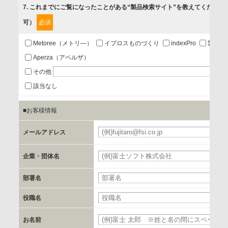
7
. これまでにご覧になったことがある“製品検索サイト”を教えてください
可）
必須
第三者提供の有無
あり
Metoree（メトリ―）
イプロスものづくり
indexPro
製品ナ
Aperza（アペルザ）
a.個人情報の提供・利用目的
その他
当該企業/団体のサービス等のご案内及び当該企業/団体からの
該当なし
情報を提供するため
■お客様情報
b.第三者に提供される個人データの項目
メールアドレス
お客様のご氏名、フリガナ、企業・団体名、部署名、役職、
郵便番号、住所、電話番号、FAX番号、メールアドレス
企業・団体名
部署名
c.第三者への提供の手段または手法
書類の送付又は電子的な方法
役職名
お名前
d.提供先および管理者