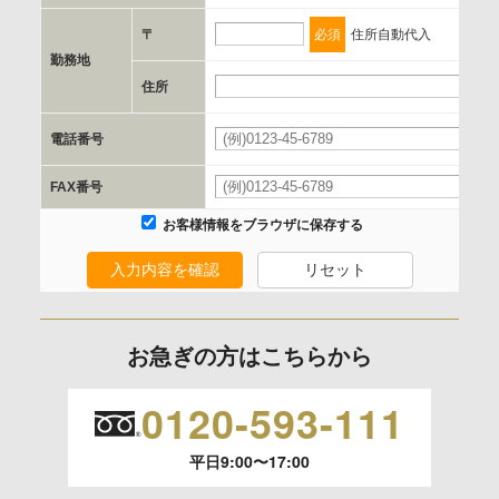
当社とイベント/セミナーを共同で開催する企業/団体
〒
必須
住所自動代入
勤務地
e.個人情報取り扱いに関する契約
住所
当社と当該企業/団体とは、個人情報取扱に関する覚書の締結
電話番号
を行います。
FAX番号
委託の有無
お客様情報をブラウザに保存する
なし
入力内容を確認
リセット
保有個人データの開示等および問合わせ窓口について
ご本人からの求めにより、当社が保有する保有個人データの
お急ぎの方はこちらから
利用目的の通知、開示、内容の訂正、追加または削除、利用
の停止、消去および 第三者への提供の停止（「開示等」とい
0120-593-111
います。）に応じます。
平日9:00〜17:00
開示等のご請求は、下記お問い合わせ先窓口へご連絡願いま
す。