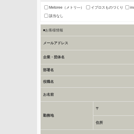
お客様のご氏名、フリガナ、企業・団体名、部署名、役
Metoree（メトリ—）
イプロスものづくり
in
該当なし
c.第三者への提供の手段または手法
■お客様情報
書類の送付又は電子的な方法
メールアドレス
d.提供先および管理者
当社とイベント/セミナーを共同で開催する企業/団体
企業・団体名
部署名
e.個人情報取り扱いに関する契約
当社と当該企業/団体とは、個人情報取扱に関する覚書
役職名
お名前
委託の有無
なし
〒
勤務地
保有個人データの開示等および問合わせ窓口について
住所
ご本人からの求めにより、当社が保有する保有個人デー