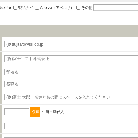
職、郵便番号、住所、電話番号、FAX番号、メールアドレス
dexPro
製品ナビ
Aperza（アペルザ）
その他
の締結を行います。
必須
住所自動代入
タの利用目的の通知、開示、内容の訂正、追加または削除、利用の停止、消去および