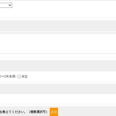
各種イベントのお知らせ
供
月〜1年未満
未定
からの情報を提供するため
”を教えてください。（複数選択可）
必須