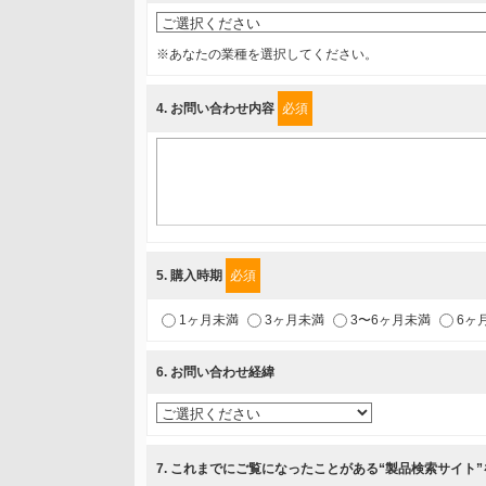
〒231-8008 神奈川県横浜市中区桜木町1-1
※あなたの業種を選択してください。
利用目的
4
. お問い合わせ内容
必須
1.当社が取り扱う商品・サービスに関するご案内
2.当社が開催（主催・共催・協賛）するセミナーなど、
3.お客様の業務内容、及び興味、関心に応じた情報の提
4.お客様満足度調査等のアンケートの依頼
5.お問い合わせまたはご依頼等への対応
5
. 購入時期
必須
第三者提供の有無
1ヶ月未満
3ヶ月未満
3〜6ヶ月未満
6ヶ
あり
6
. お問い合わせ経緯
a.個人情報の提供・利用目的
当該企業/団体のサービス等のご案内及び当該企業/団体
7
. これまでにご覧になったことがある“製品検索サイト
b.第三者に提供される個人データの項目