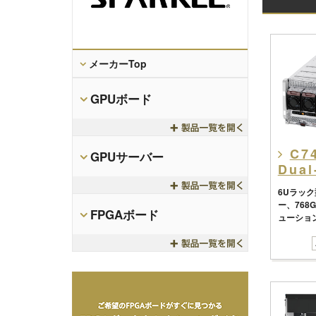
メーカーTop
GPUボード
Toggle
C7
GPUサーバー
Dual
Toggle
6Uラック
ー、768G
FPGAボード
ューショ
Toggle