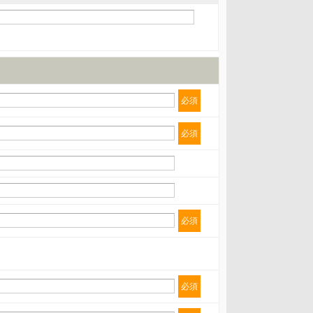
必須
必須
必須
必須
 第三者への提供の停止（「開示等」といいます。）に