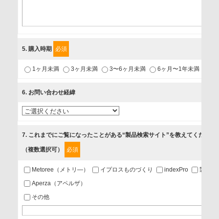
個人情報保護管理担当役員
〒231-8008 神奈川県横浜市中区桜木町1-1
利用目的
5
. 購入時期
必須
1.当社が取り扱う商品・サービスに関するご案内
1ヶ月未満
3ヶ月未満
3〜6ヶ月未満
6ヶ月〜1年未満
未
2.当社が開催（主催・共催・協賛）するセミナーなど、各種イ
ベントのお知らせ
6
. お問い合わせ経緯
3.お客様の業務内容、及び興味、関心に応じた情報の提供
4.お客様満足度調査等のアンケートの依頼
5.お問い合わせまたはご依頼等への対応
7
. これまでにご覧になったことがある“製品検索サイト”を教えてください
（複数選択可）
必須
第三者提供の有無
あり
Metoree（メトリ―）
イプロスものづくり
indexPro
製品ナ
Aperza（アペルザ）
a.個人情報の提供・利用目的
その他
当該企業/団体のサービス等のご案内及び当該企業/団体からの