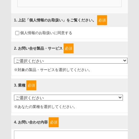
当社では、「個人情報保護方針」に基き、個人情報保護の取
組みを行っています。
1
. 上記「個人情報のお取扱い」をご覧ください。
必須
ご入力頂いたお客様の情報は、個人情報保護方針に則り適切
個人情報のお取扱いに同意する
に取扱い、これらで定める範囲内で、サービスの提供やご案
内等のために利用させていただいております。
2
. お問い合せ製品・サービス
必須
情報を提供されるお客様（本人）に対して、情報の収集目
的、管理者、提供の有無、情報提供の任意性や権利について
※対象の製品・サービスを選択してください。
確認し、当社への情報提供がお客様の懸念にならないよう
に、以下の同意を得たいと存じますので、宜しくお願い申し
3
. 業種
必須
上げます。
事業者名
※あなたの業種を選択してください。
富士ソフト株式会社
4
. お問い合わせ内容
必須
個人情報保護責任者