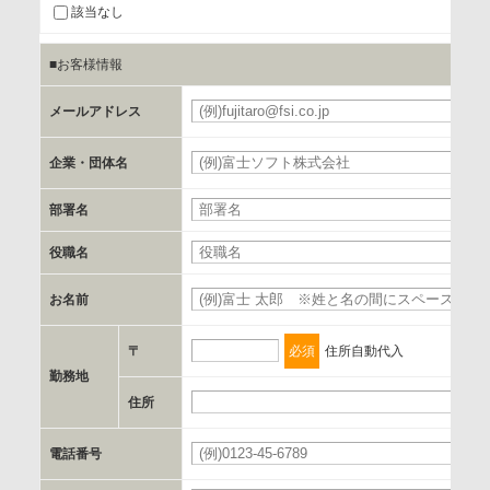
情報を提供するため
該当なし
■お客様情報
b.第三者に提供される個人データの項目
お客様のご氏名、フリガナ、企業・団体名、部署名、役職、
メールアドレス
必
郵便番号、住所、電話番号、FAX番号、メールアドレス
企業・団体名
必
c.第三者への提供の手段または手法
部署名
書類の送付又は電子的な方法
役職名
d.提供先および管理者
お名前
必
当社とイベント/セミナーを共同で開催する企業/団体
〒
必須
住所自動代入
e.個人情報取り扱いに関する契約
勤務地
当社と当該企業/団体とは、個人情報取扱に関する覚書の締結
住所
必
を行います。
電話番号
必