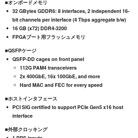
■オンボードメモリ
32 GBytes GDDR6: 8 interfaces, 2 independent 16-
bit channels per interface (4 Tbps aggregate b/w)
16 GB (x72) DDR4-3200
FPGAブート用フラッシュメモリ
■QSFPケージ
QSFP-DD cages on front panel
112G PAM4 transceivers
2x 400GbE, 16x 100GbE, and more
Hard MAC and FEC for every speed
■ホストインタフェース
PCI SIG certified to support PCIe Gen5 x16 host
interface
■外部クロッキング
1 PPS inputs