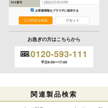
委託の有無
FAX番号
なし
お客様情報をブラウザに保存する
入力内容を確認
リセット
保有個人データの開示等および問合わせ窓口について
ご本人からの求めにより、当社が保有する保有個人データの
利用目的の通知、開示、内容の訂正、追加または削除、利用
お急ぎの方はこちらから
の停止、消去および 第三者への提供の停止（「開示等」とい
います。）に応じます。
0120-593-111
開示等のご請求は、下記お問い合わせ先窓口へご連絡願いま
平日9:00〜17:00
す。
情報提供の任意性及び情報を与えなかった場合に本人に生じ
る結果
情報提供は任意ですが、情報を提供しなかった場合、情報の
関連製品検索
項目によってはお問い合わせ等に
ご回答できない場合がございます。