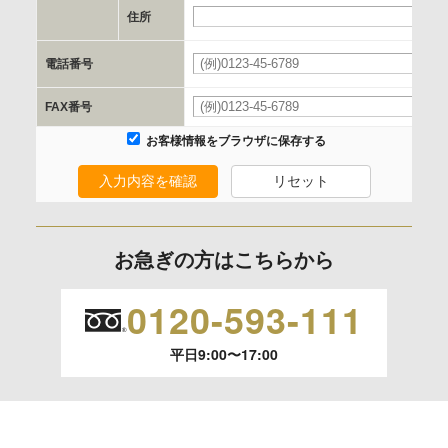
e.個人情報取り扱いに関する契約
住所
当社と当該企業/団体とは、個人情報取扱に関する覚書の締結
電話番号
を行います。
FAX番号
委託の有無
お客様情報をブラウザに保存する
なし
入力内容を確認
リセット
保有個人データの開示等および問合わせ窓口について
ご本人からの求めにより、当社が保有する保有個人データの
お急ぎの方はこちらから
利用目的の通知、開示、内容の訂正、追加または削除、利用
の停止、消去および 第三者への提供の停止（「開示等」とい
0120-593-111
います。）に応じます。
平日9:00〜17:00
開示等のご請求は、下記お問い合わせ先窓口へご連絡願いま
す。
情報提供の任意性及び情報を与えなかった場合に本人に生じ