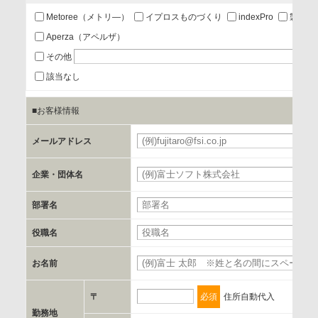
あり
Metoree（メトリ―）
イプロスものづくり
indexPro
製品ナ
Aperza（アペルザ）
a.個人情報の提供・利用目的
その他
当該企業/団体のサービス等のご案内及び当該企業/団体からの
該当なし
情報を提供するため
■お客様情報
b.第三者に提供される個人データの項目
メールアドレス
お客様のご氏名、フリガナ、企業・団体名、部署名、役職、
郵便番号、住所、電話番号、FAX番号、メールアドレス
企業・団体名
部署名
c.第三者への提供の手段または手法
書類の送付又は電子的な方法
役職名
お名前
d.提供先および管理者
当社とイベント/セミナーを共同で開催する企業/団体
〒
必須
住所自動代入
勤務地