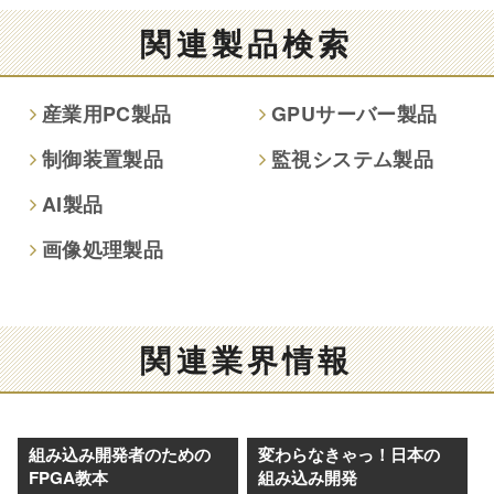
る結果
関連製品検索
情報提供は任意ですが、情報を提供しなかった場合、情報の
項目によってはお問い合わせ等に
産業用PC製品
GPUサーバー製品
ご回答できない場合がございます。
制御装置製品
監視システム製品
本人が容易に認識できない方法による取得
AI製品
なし
画像処理製品
個人情報保護への取り組み
関連業界情報
組み込み開発者のための
変わらなきゃっ！日本の
FPGA教本
組み込み開発