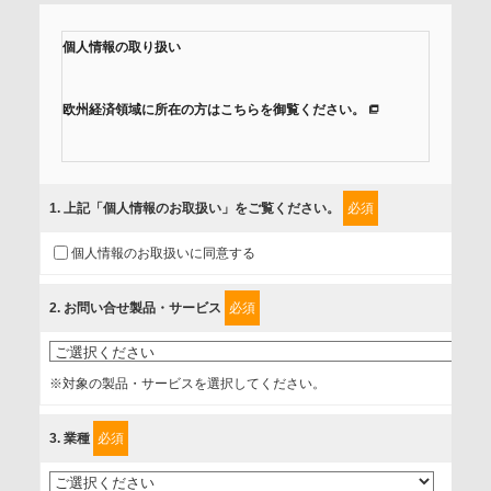
個人情報の取り扱い
欧州経済領域に所在の方はこちらを御覧ください。
当社では、「個人情報保護方針」に基き、個人情報保護の取
組みを行っています。
1
. 上記「個人情報のお取扱い」をご覧ください。
必須
ご入力頂いたお客様の情報は、個人情報保護方針に則り適切
個人情報のお取扱いに同意する
に取扱い、これらで定める範囲内で、サービスの提供やご案
内等のために利用させていただいております。
2
. お問い合せ製品・サービス
必須
情報を提供されるお客様（本人）に対して、情報の収集目
的、管理者、提供の有無、情報提供の任意性や権利について
※対象の製品・サービスを選択してください。
確認し、当社への情報提供がお客様の懸念にならないよう
に、以下の同意を得たいと存じますので、宜しくお願い申し
3
. 業種
必須
上げます。