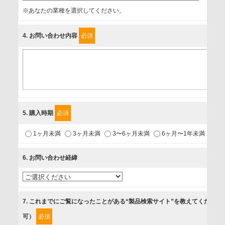
事業者名
※あなたの業種を選択してください。
富士ソフト株式会社
4
. お問い合わせ内容
必須
個人情報保護責任者
個人情報保護管理担当役員
〒231-8008 神奈川県横浜市中区桜木町1-1
利用目的
5
. 購入時期
必須
1.当社が取り扱う商品・サービスに関するご案内
1ヶ月未満
3ヶ月未満
3〜6ヶ月未満
6ヶ月〜1年未満
未
2.当社が開催（主催・共催・協賛）するセミナーなど、各種イ
ベントのお知らせ
6
. お問い合わせ経緯
3.お客様の業務内容、及び興味、関心に応じた情報の提供
4.お客様満足度調査等のアンケートの依頼
5.お問い合わせまたはご依頼等への対応
7
. これまでにご覧になったことがある“製品検索サイト”を教えてください
可）
必須
第三者提供の有無