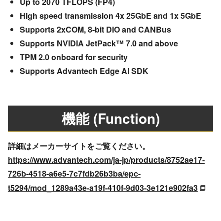
Up to 2070 TFLOPS (FP4)
High speed transmission 4x 25GbE and 1x 5GbE
Supports 2xCOM, 8-bit DIO and CANBus
Supports NVIDIA JetPack™ 7.0 and above
TPM 2.0 onboard for security
Supports Advantech Edge AI SDK
機能 (Function)
詳細はメーカーサイトをご覧ください。
https://www.advantech.com/ja-jp/products/8752ae17-
726b-4518-a6e5-7c7fdb26b3ba/epc-
t5294/mod_1289a43e-a19f-410f-9d03-3e121e902fa3