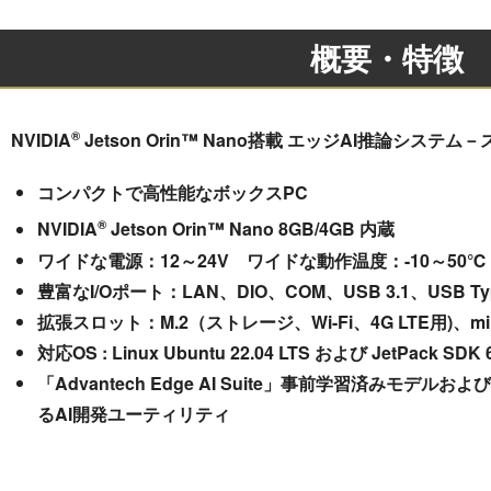
概要・特徴
®
NVIDIA
Jetson Orin™ Nano搭載 エッジAI推論システ
コンパクトで高性能なボックスPC
®
NVIDIA
Jetson Orin™ Nano 8GB/4GB 内蔵
ワイドな電源：12～24V ワイドな動作温度：-10～50℃
豊富なI/Oポート：LAN、DIO、COM、USB 3.1、USB Ty
拡張スロット：M.2（ストレージ、Wi-Fi、4G LTE用)、min
対応OS : Linux Ubuntu 22.04 LTS および JetPack S
「Advantech Edge AI Suite」事前学習済みモ
るAI開発ユーティリティ