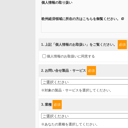
個人情報の取り扱い
欧州経済領域に所在の方はこちらを御覧ください。
当社では、「個人情報保護方針」に基き、個人情報保護
ご入力頂いたお客様の情報は、個人情報保護方針に則り
1
. 上記「個人情報のお取扱い」をご覧ください。
必須
情報を提供されるお客様（本人）に対して、情報の収集
個人情報のお取扱いに同意する
得たいと存じますので、宜しくお願い申し上げます。
2
. お問い合せ製品・サービス
必須
事業者名
富士ソフト株式会社
※対象の製品・サービスを選択してください。
個人情報保護責任者
3
. 業種
必須
個人情報保護管理担当役員
〒231-8008 神奈川県横浜市中区桜木町1-1
※あなたの業種を選択してください。