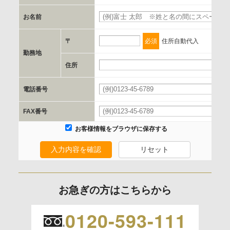
お名前
d.提供先および管理者
当社とイベント/セミナーを共同で開催する企業/団体
〒
必須
住所自動代入
勤務地
e.個人情報取り扱いに関する契約
住所
当社と当該企業/団体とは、個人情報取扱に関する覚書の締結
電話番号
を行います。
FAX番号
委託の有無
お客様情報をブラウザに保存する
なし
入力内容を確認
リセット
保有個人データの開示等および問合わせ窓口について
ご本人からの求めにより、当社が保有する保有個人データの
お急ぎの方はこちらから
利用目的の通知、開示、内容の訂正、追加または削除、利用
の停止、消去および 第三者への提供の停止（「開示等」とい
0120-593-111
います。）に応じます。