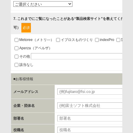
4.お客様満足度調査等のアンケートの依頼
5.お問い合わせまたはご依頼等への対応
7
. これまでにご覧になったことがある“製品検索サイト”を教えてください
可）
必須
第三者提供の有無
あり
Metoree（メトリ―）
イプロスものづくり
indexPro
製品ナ
Aperza（アペルザ）
a.個人情報の提供・利用目的
その他
当該企業/団体のサービス等のご案内及び当該企業/団体からの
該当なし
情報を提供するため
■お客様情報
b.第三者に提供される個人データの項目
メールアドレス
お客様のご氏名、フリガナ、企業・団体名、部署名、役職、
郵便番号、住所、電話番号、FAX番号、メールアドレス
企業・団体名
部署名
c.第三者への提供の手段または手法
書類の送付又は電子的な方法
役職名