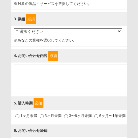
※対象の製品・サービスを選択してください。
確認し、当社への情報提供がお客様の懸念にならないよう
に、以下の同意を得たいと存じますので、宜しくお願い申し
3
. 業種
必須
上げます。
事業者名
※あなたの業種を選択してください。
富士ソフト株式会社
4
. お問い合わせ内容
必須
個人情報保護責任者
個人情報保護管理担当役員
〒231-8008 神奈川県横浜市中区桜木町1-1
利用目的
5
. 購入時期
必須
1.当社が取り扱う商品・サービスに関するご案内
1ヶ月未満
3ヶ月未満
3〜6ヶ月未満
6ヶ月〜1年未満
未
2.当社が開催（主催・共催・協賛）するセミナーなど、各種イ
ベントのお知らせ
6
. お問い合わせ経緯
3.お客様の業務内容、及び興味、関心に応じた情報の提供