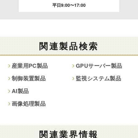
平日9:00〜17:00
開示等のご請求は、下記お問い合わせ先窓口へご連絡願いま
す。
情報提供の任意性及び情報を与えなかった場合に本人に生じ
る結果
関連製品検索
情報提供は任意ですが、情報を提供しなかった場合、情報の
項目によってはお問い合わせ等に
産業用PC製品
GPUサーバー製品
ご回答できない場合がございます。
制御装置製品
監視システム製品
本人が容易に認識できない方法による取得
AI製品
なし
画像処理製品
個人情報保護への取り組み
関連業界情報