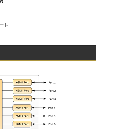
w)
ート