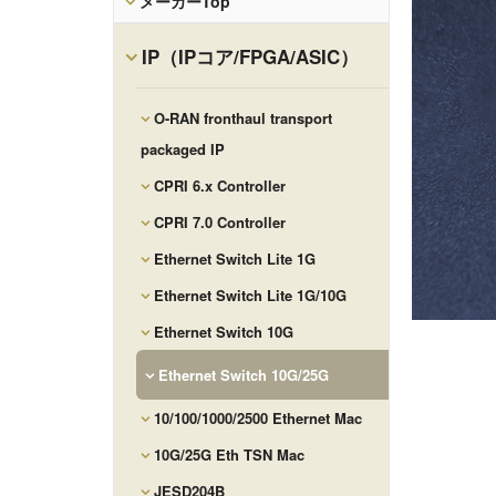
メーカーTop
IP（IPコア/FPGA/ASIC）
O-RAN fronthaul transport
packaged IP
CPRI 6.x Controller
CPRI 7.0 Controller
Ethernet Switch Lite 1G
Ethernet Switch Lite 1G/10G
Ethernet Switch 10G
Ethernet Switch 10G/25G
10/100/1000/2500 Ethernet Mac
10G/25G Eth TSN Mac
JESD204B