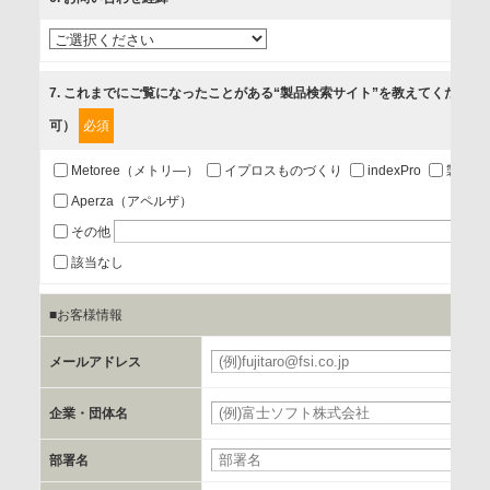
3.お客様の業務内容、及び興味、関心に応じた情報の提供
4.お客様満足度調査等のアンケートの依頼
5.お問い合わせまたはご依頼等への対応
7
. これまでにご覧になったことがある“製品検索サイト”を教えてください
可）
必須
第三者提供の有無
あり
Metoree（メトリ―）
イプロスものづくり
indexPro
製品ナ
Aperza（アペルザ）
a.個人情報の提供・利用目的
その他
当該企業/団体のサービス等のご案内及び当該企業/団体からの
該当なし
情報を提供するため
■お客様情報
b.第三者に提供される個人データの項目
メールアドレス
お客様のご氏名、フリガナ、企業・団体名、部署名、役職、
郵便番号、住所、電話番号、FAX番号、メールアドレス
企業・団体名
部署名
c.第三者への提供の手段または手法