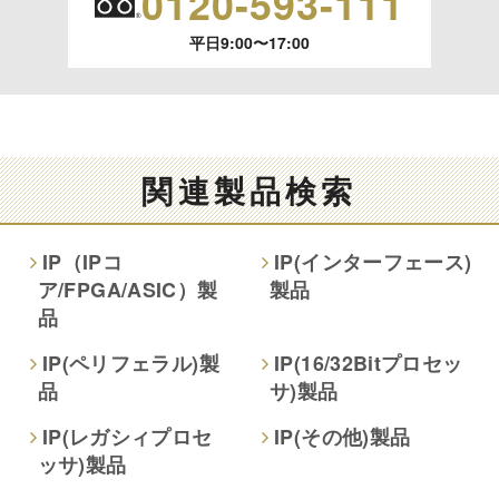
0120-593-111
います。）に応じます。
平日9:00〜17:00
開示等のご請求は、下記お問い合わせ先窓口へご連絡願いま
す。
情報提供の任意性及び情報を与えなかった場合に本人に生じ
る結果
関連製品検索
情報提供は任意ですが、情報を提供しなかった場合、情報の
項目によってはお問い合わせ等に
IP（IPコ
IP(インターフェース)
ご回答できない場合がございます。
ア/FPGA/ASIC）製
製品
品
本人が容易に認識できない方法による取得
なし
IP(ペリフェラル)製
IP(16/32Bitプロセッ
品
サ)製品
個人情報保護への取り組み
IP(レガシィプロセ
IP(その他)製品
ッサ)製品