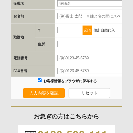
書類の送付又は電子的な方法
役職名
お名前
d.提供先および管理者
当社とイベント/セミナーを共同で開催する企業/団体
〒
必須
住所自動代入
勤務地
e.個人情報取り扱いに関する契約
住所
当社と当該企業/団体とは、個人情報取扱に関する覚書の締結
電話番号
を行います。
FAX番号
委託の有無
お客様情報をブラウザに保存する
なし
入力内容を確認
リセット
保有個人データの開示等および問合わせ窓口について
ご本人からの求めにより、当社が保有する保有個人データの
お急ぎの方はこちらから
利用目的の通知、開示、内容の訂正、追加または削除、利用
の停止、消去および 第三者への提供の停止（「開示等」とい