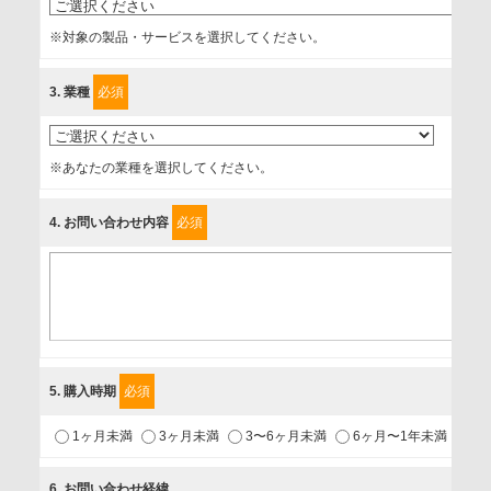
的、管理者、提供の有無、情報提供の任意性や権利について
※対象の製品・サービスを選択してください。
確認し、当社への情報提供がお客様の懸念にならないよう
に、以下の同意を得たいと存じますので、宜しくお願い申し
3
. 業種
必須
上げます。
事業者名
※あなたの業種を選択してください。
富士ソフト株式会社
4
. お問い合わせ内容
必須
個人情報保護責任者
個人情報保護管理担当役員
〒231-8008 神奈川県横浜市中区桜木町1-1
利用目的
5
. 購入時期
必須
1.当社が取り扱う商品・サービスに関するご案内
1ヶ月未満
3ヶ月未満
3〜6ヶ月未満
6ヶ月〜1年未満
未
2.当社が開催（主催・共催・協賛）するセミナーなど、各種イ
ベントのお知らせ
6
. お問い合わせ経緯