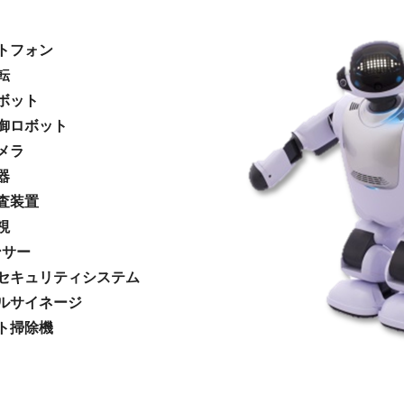
トフォン
転
ボット
御ロボット
メラ
器
査装置
視
ンサー
セキュリティシステム
ルサイネージ
ト掃除機