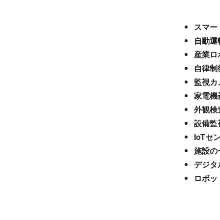
スマー
自動運
産業ロ
自律制
監視カ
家電機
外観検
設備監
IoTセ
施設の
デジタ
ロボッ