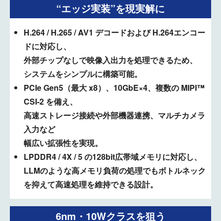
“エッジ実装”を現実解に
H.264 / H.265 / AV1 デコードおよび H.264エンコー
ドに対応し、
外部チップなしで映像入出力を処理できるため、
システムをシンプルに構築可能。
PCIe Gen5（最大 x8）、10GbE×4、複数の MIPI™
CSI‑2 を備え、
高速ストレージ接続や外部機器連携、マルチカメラ
入力など
幅広い拡張性を実現。
LPDDR4 / 4X / 5 の128bit広帯域メモリに対応し、
LLMのような高メモリ負荷の処理でもボトルネック
を抑えて高速処理を維持できる設計。
6nm・10Wクラスを狙う