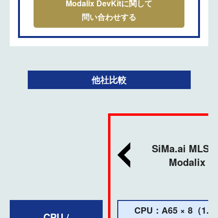
Modalix DevKitに関して
問い合わせする
他社比較
SiMa.ai MLSo
Modalix
CPU：A65 × 8（1.4
CPU /