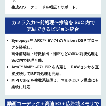
で、
生成AIワークロードを幅広くサポート。
カメラ入力〜前処理〜推論を SoC 内で
完結できるビジョン統合
Synopsys™ ARC™ EV‑74 の Vision / DSP ブロッ
クを搭載し、
画像前処理・特徴抽出・補正などの重い前後処理を
SoC内で処理可能。
Arm™ Mali™ ‑C71 ISP を内蔵し、RAWセンサを直
接接続してISP前処理を完結。
MIPI CSI‑2 を複数系統備え、マルチカメラ構成にも
柔軟に対応
動画コーデック＋高速I/O＋広帯域メモリで