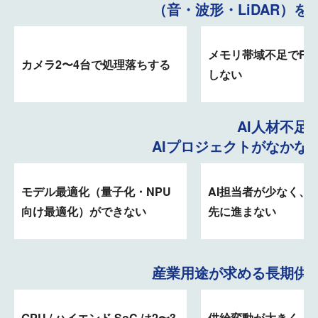
（音・波形・LiDAR）を
メモリ帯域不足でFP
カメラ2〜4台で処理落ちする
しない
AI人材不足
AIプロジェクトがなかなか
モデル最適化（量子化・NPU
AI担当者が少なく、P
向け最適化）ができない
先に進まない
産業用途が求める長期供給
GPU / ハイエンド SoC は2〜3
供給変動が大きく、