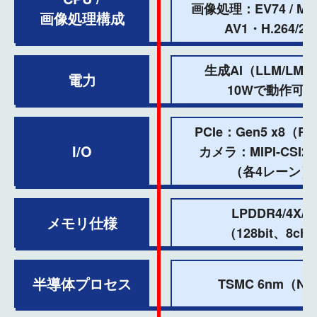
画像処理：EV74 / Mali 
画像処理構成
AV1・H.264/26
生成AI（LLM/LM
電力
10Wで動作可能
PCIe：Gen5 x8（RC
I/O
カメラ：MIPI‑CSI2
（各4レーン）
LPDDR4/4X/5
メモリ仕様
（128bit、8ch
半導体プロセス
TSMC 6nm（N6