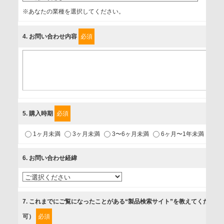
事業者名
※あなたの業種を選択してください。
富士ソフト株式会社
4
. お問い合わせ内容
必須
個人情報保護責任者
個人情報保護管理担当役員
〒231-8008 神奈川県横浜市中区桜木町1-1
利用目的
5
. 購入時期
必須
1.当社が取り扱う商品・サービスに関するご案内
1ヶ月未満
3ヶ月未満
3〜6ヶ月未満
6ヶ月〜1年未満
未
2.当社が開催（主催・共催・協賛）するセミナーなど、各種イ
ベントのお知らせ
6
. お問い合わせ経緯
3.お客様の業務内容、及び興味、関心に応じた情報の提供
4.お客様満足度調査等のアンケートの依頼
5.お問い合わせまたはご依頼等への対応
7
. これまでにご覧になったことがある“製品検索サイト”を教えてください
可）
必須
第三者提供の有無