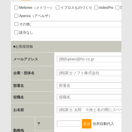
あり
Metoree（メトリ―）
イプロスものづくり
indexPro
製品ナ
Aperza（アペルザ）
a.個人情報の提供・利用目的
その他
当該企業/団体のサービス等のご案内及び当該企業/団体からの
該当なし
情報を提供するため
■お客様情報
b.第三者に提供される個人データの項目
メールアドレス
お客様のご氏名、フリガナ、企業・団体名、部署名、役職、
郵便番号、住所、電話番号、FAX番号、メールアドレス
企業・団体名
部署名
c.第三者への提供の手段または手法
書類の送付又は電子的な方法
役職名
お名前
d.提供先および管理者
当社とイベント/セミナーを共同で開催する企業/団体
〒
必須
住所自動代入
勤務地