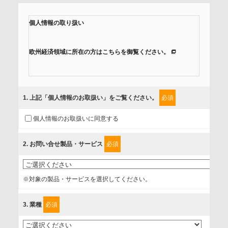
個人情報の取り扱い
欧州経済領域に所在の方はこちらを御覧ください。
当社では、「個人情報保護方針」に基き、個人情報保護の取
組みを行っています。
1
. 上記「個人情報のお取扱い」をご覧ください。
必須
ご入力頂いたお客様の情報は、個人情報保護方針に則り適切
個人情報のお取扱いに同意する
に取扱い、これらで定める範囲内で、サービスの提供やご案
内等のために利用させていただいております。
2
. お問い合せ製品・サービス
必須
情報を提供されるお客様（本人）に対して、情報の収集目
的、管理者、提供の有無、情報提供の任意性や権利について
※対象の製品・サービスを選択してください。
確認し、当社への情報提供がお客様の懸念にならないよう
に、以下の同意を得たいと存じますので、宜しくお願い申し
3
. 業種
必須
上げます。