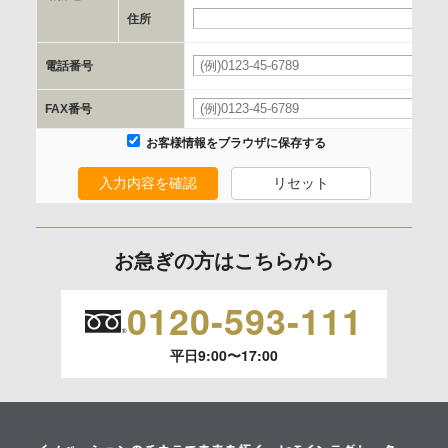
e.個人情報取り扱いに関する契約
住所
当社と当該企業/団体とは、個人情報取扱に関する覚書の締結
電話番号
を行います。
FAX番号
委託の有無
お客様情報をブラウザに保存する
なし
入力内容を確認
リセット
保有個人データの開示等および問合わせ窓口について
ご本人からの求めにより、当社が保有する保有個人データの
お急ぎの方はこちらから
利用目的の通知、開示、内容の訂正、追加または削除、利用
の停止、消去および 第三者への提供の停止（「開示等」とい
0120-593-111
います。）に応じます。
平日9:00〜17:00
開示等のご請求は、下記お問い合わせ先窓口へご連絡願いま
す。
情報提供の任意性及び情報を与えなかった場合に本人に生じ