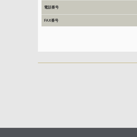
ご本人からの求めにより、当社が保有する保有個人デー
電話番号
応じます。
開示等のご請求は、下記お問い合わせ先窓口へご連絡願
FAX番号
情報提供の任意性及び情報を与えなかった場合に本人に
情報提供は任意ですが、情報を提供しなかった場合、情
ご回答できない場合がございます。
本人が容易に認識できない方法による取得
なし
個人情報保護への取り組み