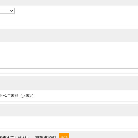
各種イベントのお知らせ
供
月〜1年未満
未定
からの情報を提供するため
”を教えてください。（複数選択可）
必須