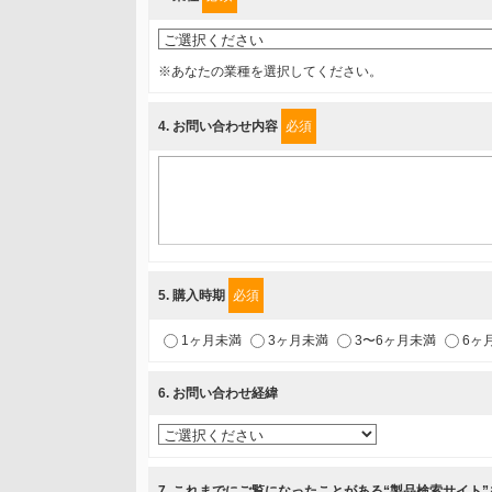
個人情報保護管理担当役員
〒231-8008 神奈川県横浜市中区桜木町1-1
※あなたの業種を選択してください。
利用目的
4
. お問い合わせ内容
必須
1.当社が取り扱う商品・サービスに関するご案内
2.当社が開催（主催・共催・協賛）するセミナーなど、
3.お客様の業務内容、及び興味、関心に応じた情報の提
4.お客様満足度調査等のアンケートの依頼
5.お問い合わせまたはご依頼等への対応
5
. 購入時期
必須
第三者提供の有無
1ヶ月未満
3ヶ月未満
3〜6ヶ月未満
6ヶ
あり
6
. お問い合わせ経緯
a.個人情報の提供・利用目的
当該企業/団体のサービス等のご案内及び当該企業/団体
7
. これまでにご覧になったことがある“製品検索サイト