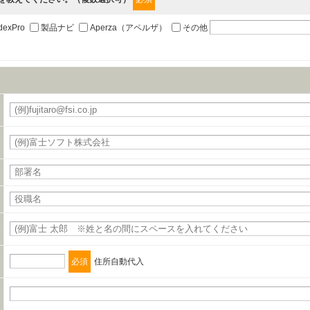
職、郵便番号、住所、電話番号、FAX番号、メールアドレス
dexPro
製品ナビ
Aperza（アペルザ）
その他
の締結を行います。
必須
住所自動代入