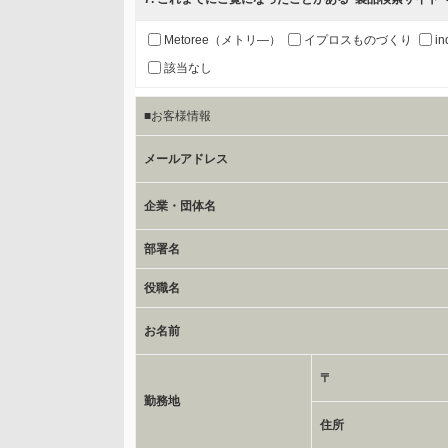
b.第三者に提供される個人データの項目
お客様のご氏名、フリガナ、企業・団体名、部署名、役
Metoree（メトリ―）
イプロスものづくり
in
該当なし
c.第三者への提供の手段または手法
■お客様情報
書類の送付又は電子的な方法
メールアドレス
d.提供先および管理者
当社とイベント/セミナーを共同で開催する企業/団体
企業・団体名
部署名
e.個人情報取り扱いに関する契約
当社と当該企業/団体とは、個人情報取扱に関する覚書
役職名
お名前
委託の有無
なし
〒
勤務地
保有個人データの開示等および問合わせ窓口について
住所