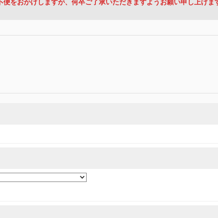
不便をおかけしますが、何卒ご了承いただきますようお願い申し上げま
の取組みを行っています。
適切に取扱い、これらで定める範囲内で、サービスの提供やご案内等のために利用
目的、管理者、提供の有無、情報提供の任意性や権利について確認し、当社への情