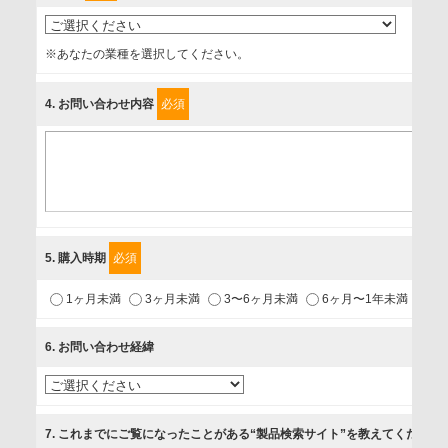
事業者名
※あなたの業種を選択してください。
富士ソフト株式会社
4
. お問い合わせ内容
必須
個人情報保護責任者
個人情報保護管理担当役員
〒231-8008 神奈川県横浜市中区桜木町1-1
利用目的
5
. 購入時期
必須
1.当社が取り扱う商品・サービスに関するご案内
1ヶ月未満
3ヶ月未満
3〜6ヶ月未満
6ヶ月〜1年未満
未
2.当社が開催（主催・共催・協賛）するセミナーなど、各種イ
ベントのお知らせ
6
. お問い合わせ経緯
3.お客様の業務内容、及び興味、関心に応じた情報の提供
4.お客様満足度調査等のアンケートの依頼
5.お問い合わせまたはご依頼等への対応
7
. これまでにご覧になったことがある“製品検索サイト”を教えてください