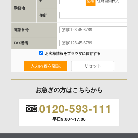
〒
必須
住所自動代入
勤務地
e.個人情報取り扱いに関する契約
住所
当社と当該企業/団体とは、個人情報取扱に関する覚書の締結
電話番号
を行います。
FAX番号
委託の有無
お客様情報をブラウザに保存する
なし
入力内容を確認
リセット
保有個人データの開示等および問合わせ窓口について
ご本人からの求めにより、当社が保有する保有個人データの
お急ぎの方はこちらから
利用目的の通知、開示、内容の訂正、追加または削除、利用
の停止、消去および 第三者への提供の停止（「開示等」とい
0120-593-111
います。）に応じます。
平日9:00〜17:00
開示等のご請求は、下記お問い合わせ先窓口へご連絡願いま
す。