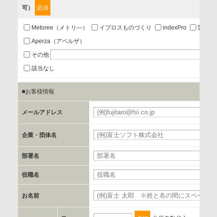
可）
必須
第三者提供の有無
あり
Metoree（メトリ―）
イプロスものづくり
indexPro
製品ナ
Aperza（アペルザ）
a.個人情報の提供・利用目的
その他
当該企業/団体のサービス等のご案内及び当該企業/団体からの
該当なし
情報を提供するため
■お客様情報
b.第三者に提供される個人データの項目
メールアドレス
お客様のご氏名、フリガナ、企業・団体名、部署名、役職、
郵便番号、住所、電話番号、FAX番号、メールアドレス
企業・団体名
部署名
c.第三者への提供の手段または手法
書類の送付又は電子的な方法
役職名
お名前
d.提供先および管理者
当社とイベント/セミナーを共同で開催する企業/団体