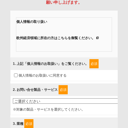
願い申し上げます。
個人情報の取り扱い
欧州経済領域に所在の方はこちらを御覧ください。
当社では、「個人情報保護方針」に基き、個人情報保護の取
組みを行っています。
1
. 上記「個人情報のお取扱い」をご覧ください。
必須
ご入力頂いたお客様の情報は、個人情報保護方針に則り適切
個人情報のお取扱いに同意する
に取扱い、これらで定める範囲内で、サービスの提供やご案
内等のために利用させていただいております。
2
. お問い合せ製品・サービス
必須
情報を提供されるお客様（本人）に対して、情報の収集目
的、管理者、提供の有無、情報提供の任意性や権利について
※対象の製品・サービスを選択してください。
確認し、当社への情報提供がお客様の懸念にならないよう
に、以下の同意を得たいと存じますので、宜しくお願い申し
3
. 業種
必須
上げます。