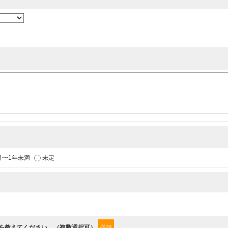
各種イベントのお知らせ
供
月〜1年未満
未定
からの情報を提供するため
”を教えてください。（複数選択可）
必須