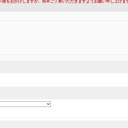
不便をおかけしますが、何卒ご了承いただきますようお願い申し上げま
の取組みを行っています。
適切に取扱い、これらで定める範囲内で、サービスの提供やご案内等のために利用
目的、管理者、提供の有無、情報提供の任意性や権利について確認し、当社への情