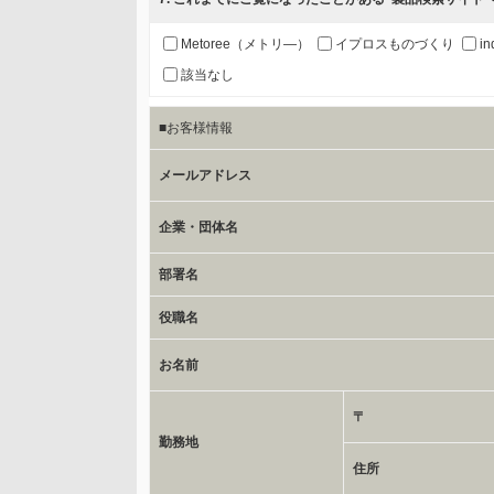
b.第三者に提供される個人データの項目
お客様のご氏名、フリガナ、企業・団体名、部署名、役
Metoree（メトリ―）
イプロスものづくり
in
該当なし
c.第三者への提供の手段または手法
■お客様情報
書類の送付又は電子的な方法
メールアドレス
d.提供先および管理者
当社とイベント/セミナーを共同で開催する企業/団体
企業・団体名
部署名
e.個人情報取り扱いに関する契約
当社と当該企業/団体とは、個人情報取扱に関する覚書
役職名
お名前
委託の有無
なし
〒
勤務地
保有個人データの開示等および問合わせ窓口について
住所