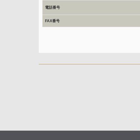
ご本人からの求めにより、当社が保有する保有個人デー
電話番号
応じます。
開示等のご請求は、下記お問い合わせ先窓口へご連絡願
FAX番号
情報提供の任意性及び情報を与えなかった場合に本人に
情報提供は任意ですが、情報を提供しなかった場合、情
ご回答できない場合がございます。
本人が容易に認識できない方法による取得
なし
個人情報保護への取り組み