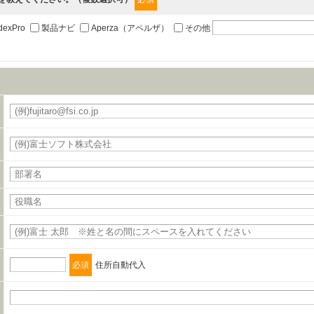
職、郵便番号、住所、電話番号、FAX番号、メールアドレス
dexPro
製品ナビ
Aperza（アペルザ）
その他
の締結を行います。
必須
住所自動代入