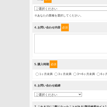
個人情報保護管理担当役員
〒231-8008 神奈川県横浜市中区桜木町1-1
※あなたの業種を選択してください。
利用目的
4
. お問い合わせ内容
必須
1.当社が取り扱う商品・サービスに関するご案内
2.当社が開催（主催・共催・協賛）するセミナーなど、
3.お客様の業務内容、及び興味、関心に応じた情報の提
4.お客様満足度調査等のアンケートの依頼
5.お問い合わせまたはご依頼等への対応
5
. 購入時期
必須
第三者提供の有無
1ヶ月未満
3ヶ月未満
3〜6ヶ月未満
6ヶ
あり
6
. お問い合わせ経緯
a.個人情報の提供・利用目的
当該企業/団体のサービス等のご案内及び当該企業/団体
7
. これまでにご覧になったことがある“製品検索サイト