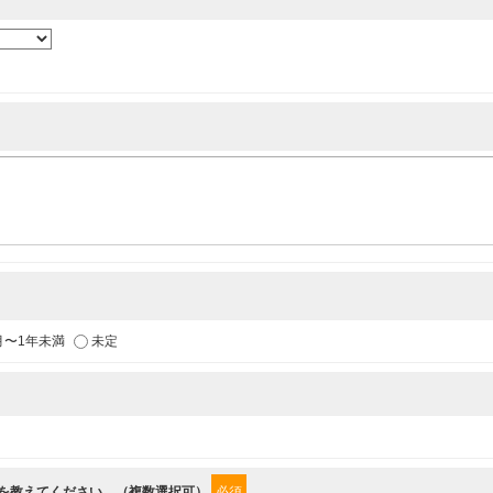
各種イベントのお知らせ
供
月〜1年未満
未定
からの情報を提供するため
”を教えてください。（複数選択可）
必須