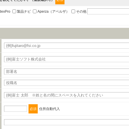
職、郵便番号、住所、電話番号、FAX番号、メールアドレス
dexPro
製品ナビ
Aperza（アペルザ）
その他
の締結を行います。
必須
住所自動代入