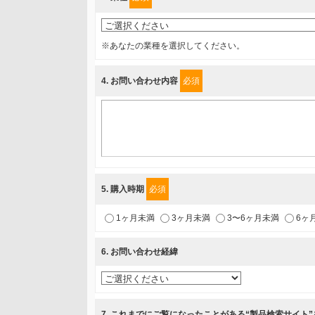
個人情報保護管理担当役員
〒231-8008 神奈川県横浜市中区桜木町1-1
※あなたの業種を選択してください。
利用目的
4
. お問い合わせ内容
必須
1.当社が取り扱う商品・サービスに関するご案内
2.当社が開催（主催・共催・協賛）するセミナーなど、
3.お客様の業務内容、及び興味、関心に応じた情報の提
4.お客様満足度調査等のアンケートの依頼
5.お問い合わせまたはご依頼等への対応
5
. 購入時期
必須
第三者提供の有無
1ヶ月未満
3ヶ月未満
3〜6ヶ月未満
6ヶ
あり
6
. お問い合わせ経緯
a.個人情報の提供・利用目的
当該企業/団体のサービス等のご案内及び当該企業/団体
7
. これまでにご覧になったことがある“製品検索サイト