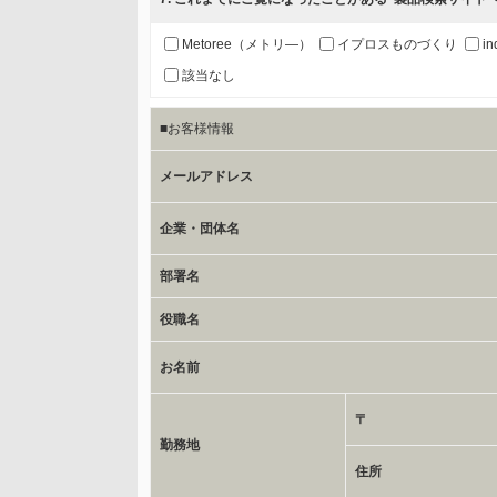
b.第三者に提供される個人データの項目
お客様のご氏名、フリガナ、企業・団体名、部署名、役
Metoree（メトリ―）
イプロスものづくり
in
該当なし
c.第三者への提供の手段または手法
■お客様情報
書類の送付又は電子的な方法
メールアドレス
d.提供先および管理者
当社とイベント/セミナーを共同で開催する企業/団体
企業・団体名
部署名
e.個人情報取り扱いに関する契約
当社と当該企業/団体とは、個人情報取扱に関する覚書
役職名
お名前
委託の有無
なし
〒
勤務地
保有個人データの開示等および問合わせ窓口について
住所