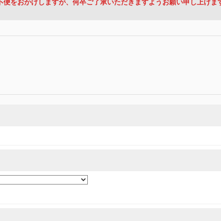
不便をおかけしますが、何卒ご了承いただきますようお願い申し上げま
の取組みを行っています。
適切に取扱い、これらで定める範囲内で、サービスの提供やご案内等のために利用
目的、管理者、提供の有無、情報提供の任意性や権利について確認し、当社への情