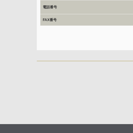
ご本人からの求めにより、当社が保有する保有個人デー
電話番号
応じます。
開示等のご請求は、下記お問い合わせ先窓口へご連絡願
FAX番号
情報提供の任意性及び情報を与えなかった場合に本人に
情報提供は任意ですが、情報を提供しなかった場合、情
ご回答できない場合がございます。
本人が容易に認識できない方法による取得
なし
個人情報保護への取り組み