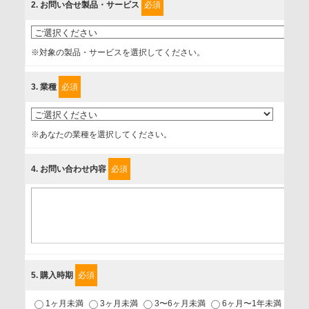
2
. お問い合せ製品・サービス
必須
情報を提供されるお客様（本人）に対して、情報の収集目
的、管理者、提供の有無、情報提供の任意性や権利について
※対象の製品・サービスを選択してください。
確認し、当社への情報提供がお客様の懸念にならないよう
に、以下の同意を得たいと存じますので、宜しくお願い申し
3
. 業種
必須
上げます。
事業者名
※あなたの業種を選択してください。
富士ソフト株式会社
4
. お問い合わせ内容
必須
個人情報保護責任者
個人情報保護管理担当役員
〒231-8008 神奈川県横浜市中区桜木町1-1
利用目的
5
. 購入時期
必須
1.当社が取り扱う商品・サービスに関するご案内
1ヶ月未満
3ヶ月未満
3〜6ヶ月未満
6ヶ月〜1年未満
未
2.当社が開催（主催・共催・協賛）するセミナーなど、各種イ