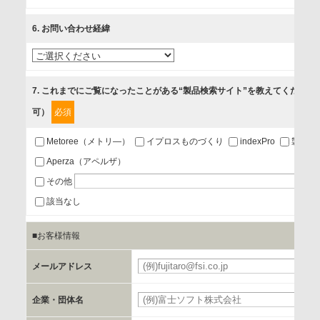
ベントのお知らせ
6
. お問い合わせ経緯
3.お客様の業務内容、及び興味、関心に応じた情報の提供
4.お客様満足度調査等のアンケートの依頼
5.お問い合わせまたはご依頼等への対応
7
. これまでにご覧になったことがある“製品検索サイト”を教えてください
可）
必須
第三者提供の有無
あり
Metoree（メトリ―）
イプロスものづくり
indexPro
製品ナ
Aperza（アペルザ）
a.個人情報の提供・利用目的
その他
当該企業/団体のサービス等のご案内及び当該企業/団体からの
該当なし
情報を提供するため
■お客様情報
b.第三者に提供される個人データの項目
メールアドレス
お客様のご氏名、フリガナ、企業・団体名、部署名、役職、
郵便番号、住所、電話番号、FAX番号、メールアドレス
企業・団体名