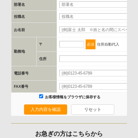
部署名
c.第三者への提供の手段または手法
書類の送付又は電子的な方法
役職名
お名前
d.提供先および管理者
当社とイベント/セミナーを共同で開催する企業/団体
〒
必須
住所自動代入
勤務地
e.個人情報取り扱いに関する契約
住所
当社と当該企業/団体とは、個人情報取扱に関する覚書の締結
電話番号
を行います。
FAX番号
委託の有無
お客様情報をブラウザに保存する
なし
入力内容を確認
リセット
保有個人データの開示等および問合わせ窓口について
ご本人からの求めにより、当社が保有する保有個人データの
お急ぎの方はこちらから
利用目的の通知、開示、内容の訂正、追加または削除、利用