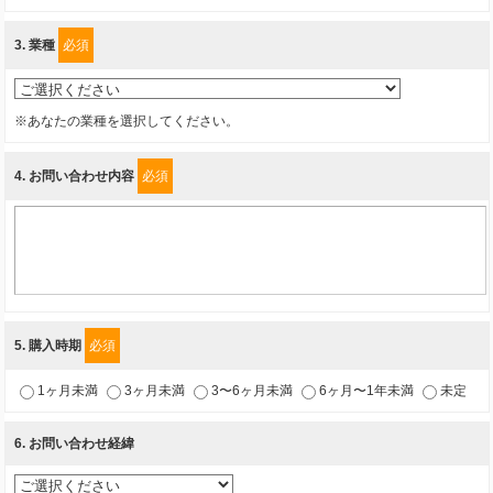
しくお願い申し上げます。
3
. 業種
必須
事業者名
富士ソフト株式会社
※あなたの業種を選択してください。
4
. お問い合わせ内容
必須
個人情報保護責任者
個人情報保護管理担当役員
〒231-8008 神奈川県横浜市中区桜木町1-1
利用目的
1.当社が取り扱う商品・サービスに関するご案内
5
. 購入時期
必須
2.当社が開催（主催・共催・協賛）するセミナーなど、各種イベントのお知
1ヶ月未満
3ヶ月未満
3〜6ヶ月未満
6ヶ月〜1年未満
未定
らせ
3.お客様の業務内容、及び興味、関心に応じた情報の提供
6
. お問い合わせ経緯
4.お客様満足度調査等のアンケートの依頼
5.お問い合わせまたはご依頼等への対応