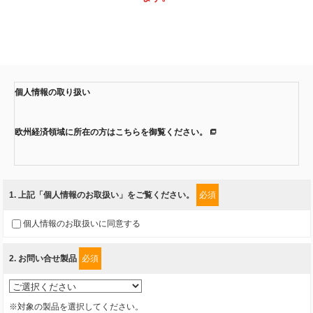
個人情報の取り扱い
欧州経済領域に所在の方はこちらを御覧ください。
当社では、「個人情報保護方針」に基き、個人情報保護の取組みを行って
います。
1
. 上記「個人情報のお取扱い」をご覧ください。
必須
ご入力頂いたお客様の情報は、個人情報保護方針に則り適切に取扱い、こ
個人情報のお取扱いに同意する
れらで定める範囲内で、サービスの提供やご案内等のために利用させてい
ただいております。
2
. お問い合せ製品
必須
情報を提供されるお客様（本人）に対して、情報の収集目的、管理者、提
供の有無、情報提供の任意性や権利について確認し、当社への情報提供が
※対象の製品を選択してください。
お客様の懸念にならないように、以下の同意を得たいと存じますので、宜