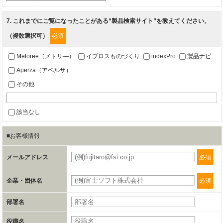
7
. これまでにご覧になったことがある“製品検索サイト”を教えてください。
第三者提供の有無
（複数選択可）
必須
あり
Metoree（メトリ—）
イプロスものづくり
indexPro
製品ナビ
a.個人情報の提供・利用目的
Aperza（アペルザ）
当該企業/団体のサービス等のご案内及び当該企業/団体からの情報を提供す
その他
るため
該当なし
b.第三者に提供される個人データの項目
■お客様情報
お客様のご氏名、フリガナ、企業・団体名、部署名、役職、郵便番号、住
所、電話番号、FAX番号、メールアドレス
メールアドレス
必須
c.第三者への提供の手段または手法
企業・団体名
必須
書類の送付又は電子的な方法
部署名
d.提供先および管理者
役職名