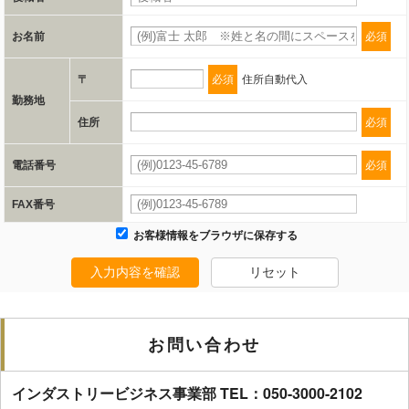
当社とイベント/セミナーを共同で開催する企業/団体
お名前
必須
e.個人情報取り扱いに関する契約
〒
必須
住所自動代入
当社と当該企業/団体とは、個人情報取扱に関する覚書の締結を行います。
勤務地
住所
必須
委託の有無
電話番号
必須
なし
FAX番号
保有個人データの開示等および問合わせ窓口について
お客様情報をブラウザに保存する
ご本人からの求めにより、当社が保有する保有個人データの利用目的の通
入力内容を確認
リセット
知、開示、内容の訂正、追加または削除、利用の停止、消去および 第三者
への提供の停止（「開示等」といいます。）に応じます。
開示等のご請求は、下記お問い合わせ先窓口へご連絡願います。
お問い合わせ
情報提供の任意性及び情報を与えなかった場合に本人に生じる結果
インダストリービジネス事業部 TEL：050-3000-2102
情報提供は任意ですが、情報を提供しなかった場合、情報の項目によって